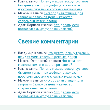
Илья
к записи
Почему мышцы вокруг суставов
быстрее устают при дефиците железа —
простыми словами о сложных механизмах
Максим
к записи
Кислородная станция для
заправки баллонов цена и качество
современных технологий
Адам Борисов
к записи
Что делать, если
воспалился лимфоузел на челюсти?
Свежие комментарии
Владимир
к записи
Что делать, если у мужчины
не идет моча: советы и рекомендации
Максим Островский
к записи
Что означает
мокрота желтого цвета при кашле?
Илья
к записи
Почему мышцы вокруг суставов
быстрее устают при дефиците железа —
простыми словами о сложных механизмах
Максим
к записи
Кислородная станция для
заправки баллонов цена и качество
современных технологий
Адам Борисов
к записи
Что делать, если
воспалился лимфоузел на челюсти?