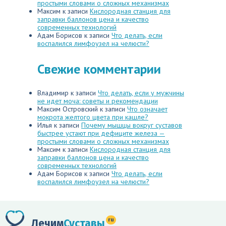
простыми словами о сложных механизмах
Максим
к записи
Кислородная станция для
заправки баллонов цена и качество
современных технологий
Адам Борисов
к записи
Что делать, если
воспалился лимфоузел на челюсти?
Свежие комментарии
Владимир
к записи
Что делать, если у мужчины
не идет моча: советы и рекомендации
Максим Островский
к записи
Что означает
мокрота желтого цвета при кашле?
Илья
к записи
Почему мышцы вокруг суставов
быстрее устают при дефиците железа —
простыми словами о сложных механизмах
Максим
к записи
Кислородная станция для
заправки баллонов цена и качество
современных технологий
Адам Борисов
к записи
Что делать, если
воспалился лимфоузел на челюсти?
ru
Лечим
Суставы