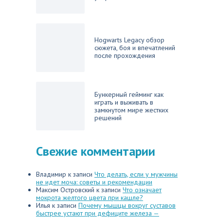
Hogwarts Legacy обзор
сюжета, боя и впечатлений
после прохождения
Бункерный гейминг как
играть и выживать в
замкнутом мире жестких
решений
Свежие комментарии
Владимир
к записи
Что делать, если у мужчины
не идет моча: советы и рекомендации
Максим Островский
к записи
Что означает
мокрота желтого цвета при кашле?
Илья
к записи
Почему мышцы вокруг суставов
быстрее устают при дефиците железа —