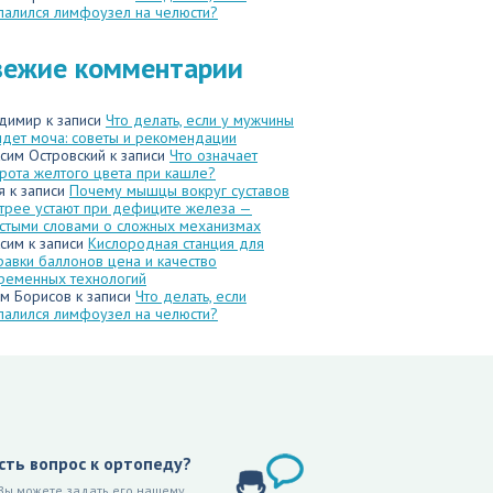
палился лимфоузел на челюсти?
вежие комментарии
димир
к записи
Что делать, если у мужчины
идет моча: советы и рекомендации
сим Островский
к записи
Что означает
рота желтого цвета при кашле?
я
к записи
Почему мышцы вокруг суставов
трее устают при дефиците железа —
стыми словами о сложных механизмах
сим
к записи
Кислородная станция для
равки баллонов цена и качество
ременных технологий
м Борисов
к записи
Что делать, если
палился лимфоузел на челюсти?
сть вопрос к ортопеду?
Вы можете задать его нашему