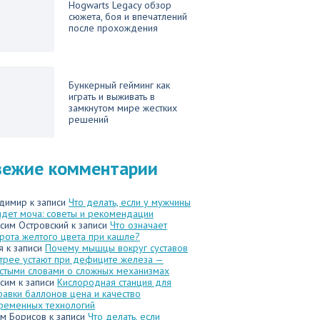
Hogwarts Legacy обзор
сюжета, боя и впечатлений
после прохождения
Бункерный гейминг как
играть и выживать в
замкнутом мире жестких
решений
вежие комментарии
димир
к записи
Что делать, если у мужчины
идет моча: советы и рекомендации
сим Островский
к записи
Что означает
рота желтого цвета при кашле?
я
к записи
Почему мышцы вокруг суставов
трее устают при дефиците железа —
стыми словами о сложных механизмах
сим
к записи
Кислородная станция для
равки баллонов цена и качество
ременных технологий
м Борисов
к записи
Что делать, если