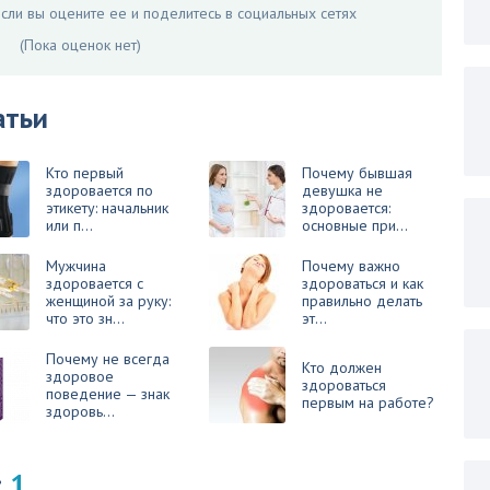
ли вы оцените ее и поделитесь в социальных сетях
(Пока оценок нет)
атьи
Кто первый
Почему бывшая
здоровается по
девушка не
этикету: начальник
здоровается:
или п...
основные при...
Мужчина
Почему важно
здоровается с
здороваться и как
женщиной за руку:
правильно делать
что это зн...
эт...
Почему не всегда
Кто должен
здоровое
здороваться
поведение — знак
первым на работе?
здоровь...
:
1