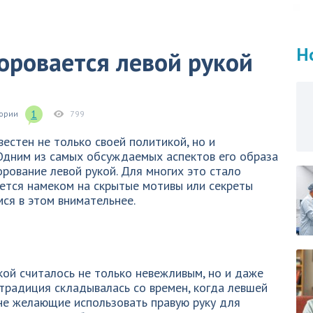
Н
оровается левой рукой
1
гории
799
естен не только своей политикой, но и
Одним из самых обсуждаемых аспектов его образа
орование левой рукой. Для многих это стало
ется намеком на скрытые мотивы или секреты
мся в этом внимательнее.
кой считалось не только невежливым, но и даже
 традиция складывалась со времен, когда левшей
не желающие использовать правую руку для