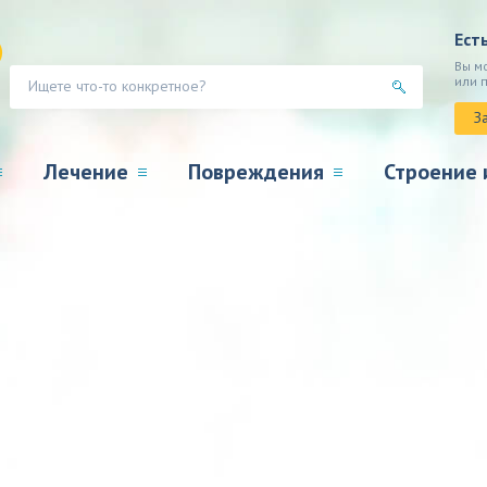
Ест
Вы м
или 
З
Лечение
Повреждения
Строение 