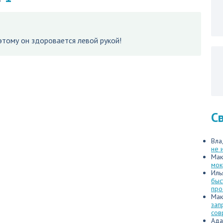
этому он здоровается левой рукой!
С
Вла
не 
Мак
мок
Иль
быс
про
Мак
зап
сов
Ада