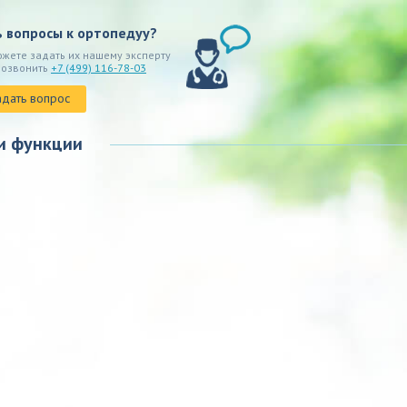
ь вопросы к ортопедуу?
ожете задать их нашему эксперту
позвонить
+7 (499) 116-78-03
адать вопрос
и функции