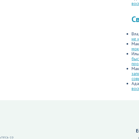
вос
С
Вла
не 
Мак
мок
Иль
быс
про
Мак
зап
сов
Ада
вос
Е
тесь со