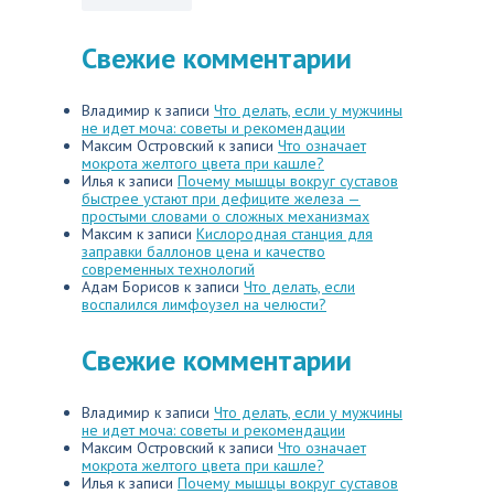
Свежие комментарии
Владимир
к записи
Что делать, если у мужчины
не идет моча: советы и рекомендации
Максим Островский
к записи
Что означает
мокрота желтого цвета при кашле?
Илья
к записи
Почему мышцы вокруг суставов
быстрее устают при дефиците железа —
простыми словами о сложных механизмах
Максим
к записи
Кислородная станция для
заправки баллонов цена и качество
современных технологий
Адам Борисов
к записи
Что делать, если
воспалился лимфоузел на челюсти?
Свежие комментарии
Владимир
к записи
Что делать, если у мужчины
не идет моча: советы и рекомендации
Максим Островский
к записи
Что означает
мокрота желтого цвета при кашле?
Илья
к записи
Почему мышцы вокруг суставов