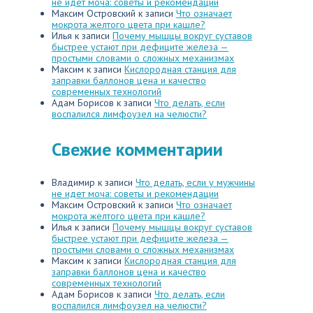
не идет моча: советы и рекомендации
Максим Островский
к записи
Что означает
мокрота желтого цвета при кашле?
Илья
к записи
Почему мышцы вокруг суставов
быстрее устают при дефиците железа —
простыми словами о сложных механизмах
Максим
к записи
Кислородная станция для
заправки баллонов цена и качество
современных технологий
Адам Борисов
к записи
Что делать, если
воспалился лимфоузел на челюсти?
Свежие комментарии
Владимир
к записи
Что делать, если у мужчины
не идет моча: советы и рекомендации
Максим Островский
к записи
Что означает
мокрота желтого цвета при кашле?
Илья
к записи
Почему мышцы вокруг суставов
быстрее устают при дефиците железа —
простыми словами о сложных механизмах
Максим
к записи
Кислородная станция для
заправки баллонов цена и качество
современных технологий
Адам Борисов
к записи
Что делать, если
воспалился лимфоузел на челюсти?