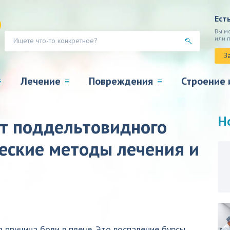
Ест
Вы м
или 
З
Лечение
Повреждения
Строение 
Н
от поддельтовидного
ческие методы лечения и
причина боли в плече. Это воспаление бурсы,