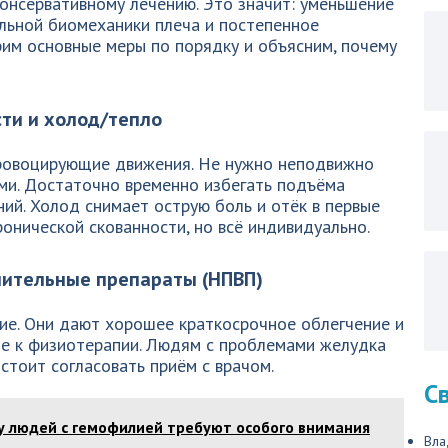
онсервативному лечению. Это значит: уменьшение
льной биомеханики плеча и постепенное
рим основные меры по порядку и объясним, почему
ти и холод/тепло
провоцирующие движения. Не нужно неподвижно
ями. Достаточно временно избегать подъёма
ий. Холод снимает острую боль и отёк в первые
ронической скованности, но всё индивидуально.
ительные препараты (НПВП)
е. Они дают хорошее краткосрочное облегчение и
ие к физиотерапии. Людям с проблемами желудка
стоит согласовать приём с врачом.
С
у людей с гемофилией требуют особого внимания
Вла