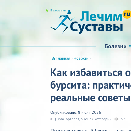
В закладки
Болезни
Главная
›
Новости
›
Как избавиться 
бурсита: практи
реальные советы
Опубликовано: 8 июля 2026
| Врач-ортопед высшей категории
57
Поддельтовидный бурсит — частая 