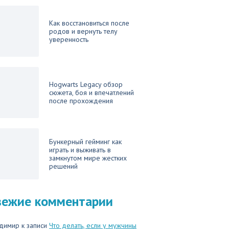
Как восстановиться после
родов и вернуть телу
уверенность
Hogwarts Legacy обзор
сюжета, боя и впечатлений
после прохождения
Бункерный гейминг как
играть и выживать в
замкнутом мире жестких
решений
вежие комментарии
димир
к записи
Что делать, если у мужчины