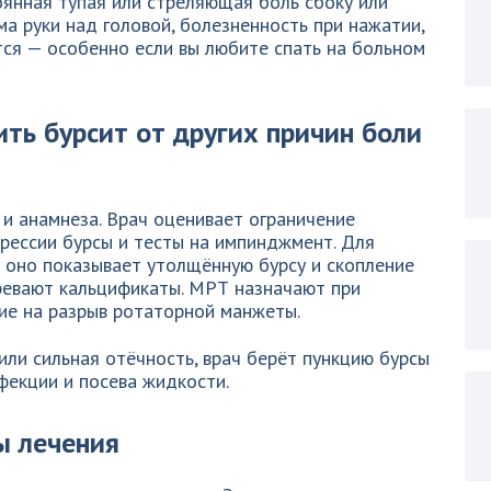
янная тупая или стреляющая боль сбоку или
ма руки над головой, болезненность при нажатии,
тся — особенно если вы любите спать на больном
ить бурсит от других причин боли
 и анамнеза. Врач оценивает ограничение
рессии бурсы и тесты на импинджмент. Для
оно показывает утолщённую бурсу и скопление
зревают кальцификаты. МРТ назначают при
ие на разрыв ротаторной манжеты.
или сильная отёчность, врач берёт пункцию бурсы
фекции и посева жидкости.
ы лечения