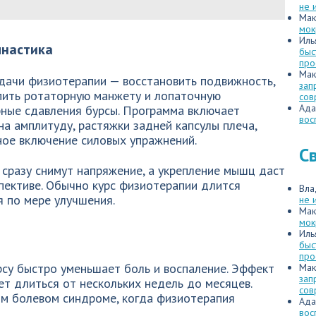
не 
Мак
мок
Иль
мнастика
быс
про
Мак
адачи физиотерапии — восстановить подвижность,
зап
пить ротаторную манжету и лопаточную
сов
Ада
рные сдавления бурсы. Программа включает
вос
на амплитуду, растяжки задней капсулы плеча,
ное включение силовых упражнений.
С
 сразу снимут напряжение, а укрепление мышц даст
пективе. Обычно курс физиотерапии длится
Вла
я по мере улучшения.
не 
Мак
мок
Иль
быс
про
рсу быстро уменьшает боль и воспаление. Эффект
Мак
зап
ет длиться от нескольких недель до месяцев.
сов
м болевом синдроме, когда физиотерапия
Ада
вос