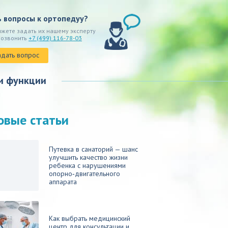
ь вопросы к ортопедуу?
ожете задать их нашему эксперту
позвонить
+7 (499) 116-78-03
адать вопрос
и функции
овые статьи
Путевка в санаторий — шанс
улучшить качество жизни
ребенка с нарушениями
опорно‑двигательного
аппарата
Как выбрать медицинский
центр для консультации и