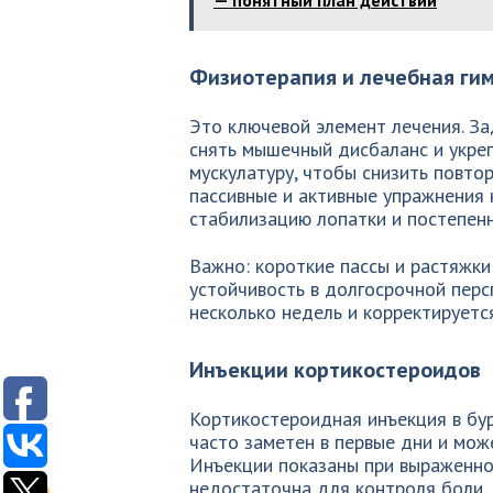
— понятный план действий
Физиотерапия и лечебная ги
Это ключевой элемент лечения. З
снять мышечный дисбаланс и укре
мускулатуру, чтобы снизить повто
пассивные и активные упражнения 
стабилизацию лопатки и постепен
Важно: короткие пассы и растяжки
устойчивость в долгосрочной перс
несколько недель и корректируетс
Инъекции кортикостероидов
Кортикостероидная инъекция в бу
часто заметен в первые дни и мож
Инъекции показаны при выраженно
недостаточна для контроля боли.