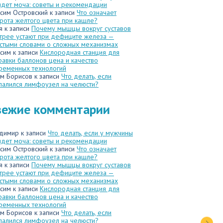
идет моча: советы и рекомендации
сим Островский
к записи
Что означает
рота желтого цвета при кашле?
я
к записи
Почему мышцы вокруг суставов
трее устают при дефиците железа —
стыми словами о сложных механизмах
сим
к записи
Кислородная станция для
равки баллонов цена и качество
ременных технологий
м Борисов
к записи
Что делать, если
палился лимфоузел на челюсти?
вежие комментарии
димир
к записи
Что делать, если у мужчины
идет моча: советы и рекомендации
сим Островский
к записи
Что означает
рота желтого цвета при кашле?
я
к записи
Почему мышцы вокруг суставов
трее устают при дефиците железа —
стыми словами о сложных механизмах
сим
к записи
Кислородная станция для
равки баллонов цена и качество
ременных технологий
м Борисов
к записи
Что делать, если
палился лимфоузел на челюсти?