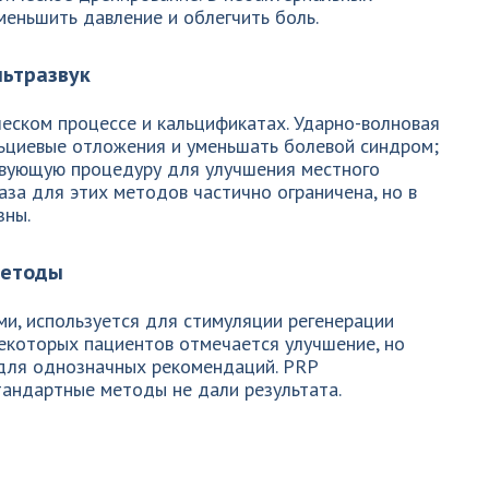
меньшить давление и облегчить боль.
льтразвук
еском процессе и кальцификатах. Ударно-волновая
льциевые отложения и уменьшать болевой синдром;
ствующую процедуру для улучшения местного
за для этих методов частично ограничена, но в
зны.
методы
и, используется для стимуляции регенерации
некоторых пациентов отмечается улучшение, но
для однозначных рекомендаций. PRP
тандартные методы не дали результата.