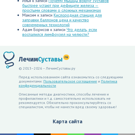
Илья
к записи
Почему мышцы вокруг суставов
быстрее устают при дефиците железа —
простыми словами о сложных механизмах
Максим
к записи
Кислородная станция для
заправки баллонов цена и качество
современных технологий
Адам Борисов
к записи
Что делать, если
воспалился лимфоузел на челюсти?
ru
Лечим
Суставы
© 2013–2026 – ЛечимСуставы.ру
Перед использованием сайта ознакомьтесь со следующими
документами:
Пользовательское соглашение
и
Политика
конфиденциальности
Описанные методы диагностики, способы лечения и
профилактики и т.д. самостоятельно использовать не
рекомендуется. Обязательно проконсультируйтесь со
специалистом, чтобы не нанести вред своему здоровью!
Карта сайта