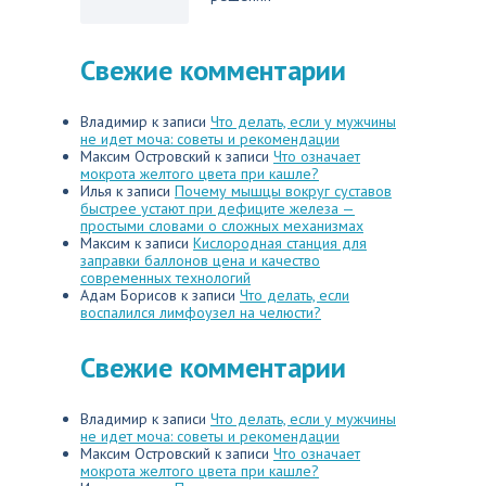
Свежие комментарии
Владимир
к записи
Что делать, если у мужчины
не идет моча: советы и рекомендации
Максим Островский
к записи
Что означает
мокрота желтого цвета при кашле?
Илья
к записи
Почему мышцы вокруг суставов
быстрее устают при дефиците железа —
простыми словами о сложных механизмах
Максим
к записи
Кислородная станция для
заправки баллонов цена и качество
современных технологий
Адам Борисов
к записи
Что делать, если
воспалился лимфоузел на челюсти?
Свежие комментарии
Владимир
к записи
Что делать, если у мужчины
не идет моча: советы и рекомендации
Максим Островский
к записи
Что означает
мокрота желтого цвета при кашле?