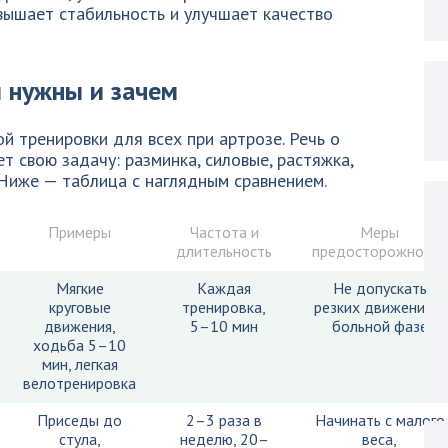
вышает стабильность и улучшает качество
 нужны и зачем
й тренировки для всех при артрозе. Речь о
т свою задачу: разминка, силовые, растяжка,
 Ниже — таблица с наглядным сравнением.
Примеры
Частота и
Меры
длительность
предосторожности
Мягкие
Каждая
Не допускать
круговые
тренировка,
резких движений в
движения,
5–10 мин
больной фазе
ходьба 5–10
мин, легкая
велотренировка
Приседы до
2–3 раза в
Начинать с малого
стула,
неделю, 20–
веса,