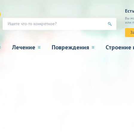
Ест
Вы м
или 
З
Лечение
Повреждения
Строение 