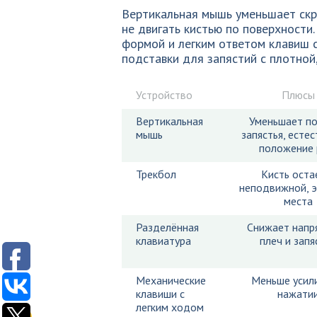
Вертикальная мышь уменьшает скр
не двигать кистью по поверхности
формой и легким ответом клавиш 
подставки для запястий с плотной,
Устройство
Плюсы
Вертикальная
Уменьшает п
мышь
запястья, есте
положение 
Трекбол
Кисть оста
неподвижной, 
места
Разделённая
Снижает напр
клавиатура
плеч и запя
Механические
Меньше усил
клавиши с
нажати
легким ходом