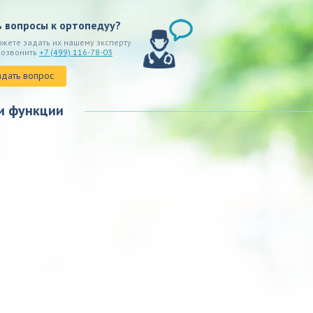
ь вопросы к ортопедуу?
ожете задать их нашему эксперту
позвонить
+7 (499) 116-78-03
адать вопрос
и функции