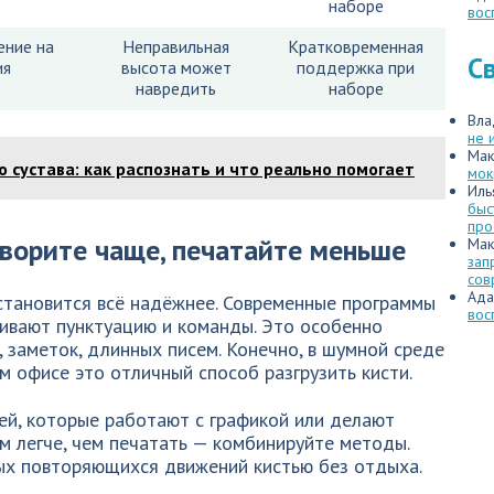
наборе
вос
ение на
Неправильная
Кратковременная
С
ия
высота может
поддержка при
навредить
наборе
Вла
не 
Мак
о сустава: как распознать и что реально помогает
мок
Иль
быс
про
оворите чаще, печатайте меньше
Мак
зап
сов
Ада
становится всё надёжнее. Современные программы
вос
ивают пунктуацию и команды. Это особенно
, заметок, длинных писем. Конечно, в шумной среде
м офисе это отличный способ разгрузить кисти.
ей, которые работают с графикой или делают
ом легче, чем печатать — комбинируйте методы.
ных повторяющихся движений кистью без отдыха.