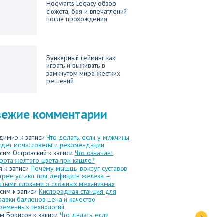
Hogwarts Legacy обзор
сюжета, боя и впечатлений
после прохождения
Бункерный гейминг как
играть и выживать в
замкнутом мире жестких
решений
вежие комментарии
димир
к записи
Что делать, если у мужчины
идет моча: советы и рекомендации
сим Островский
к записи
Что означает
рота желтого цвета при кашле?
я
к записи
Почему мышцы вокруг суставов
трее устают при дефиците железа —
стыми словами о сложных механизмах
сим
к записи
Кислородная станция для
равки баллонов цена и качество
ременных технологий
м Борисов
к записи
Что делать, если