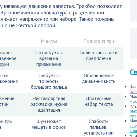
учивающее движение запястья. Трекбол позволяет
. Эргономическая клавиатура с разделённой
снижает напряжение при наборе. Также полезны
 но не жесткой опорой.
Минусы
Подходит при
оворот
Потребуется
Боли в запястье и
ственное
время на
предплечье
руки
привыкание
С
ется
Требуется
Ограниченные
экономия
точность
движения кисти
большого пальца
Вла
не 
Мак
яжение
Нестандартная
Длительный
мок
стий
раскладка, нужна
набор текста
Иль
адаптация
быс
про
ий при
Шум может
Слабость
Мак
зап
и
мешать в офисе
пальцев,
сов
усталость при
Ада