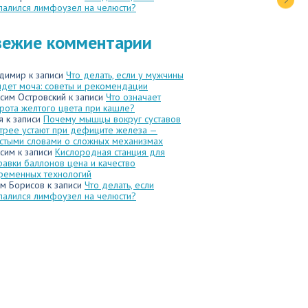
палился лимфоузел на челюсти?
вежие комментарии
димир
к записи
Что делать, если у мужчины
идет моча: советы и рекомендации
сим Островский
к записи
Что означает
рота желтого цвета при кашле?
я
к записи
Почему мышцы вокруг суставов
трее устают при дефиците железа —
стыми словами о сложных механизмах
сим
к записи
Кислородная станция для
равки баллонов цена и качество
ременных технологий
м Борисов
к записи
Что делать, если
палился лимфоузел на челюсти?