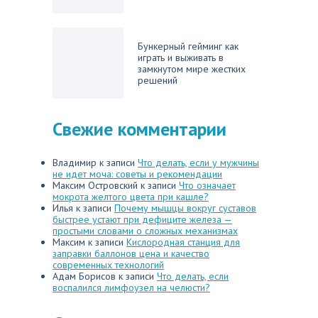
Бункерный гейминг как
играть и выживать в
замкнутом мире жестких
решений
Свежие комментарии
Владимир
к записи
Что делать, если у мужчины
не идет моча: советы и рекомендации
Максим Островский
к записи
Что означает
мокрота желтого цвета при кашле?
Илья
к записи
Почему мышцы вокруг суставов
быстрее устают при дефиците железа —
простыми словами о сложных механизмах
Максим
к записи
Кислородная станция для
заправки баллонов цена и качество
современных технологий
Адам Борисов
к записи
Что делать, если
воспалился лимфоузел на челюсти?