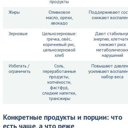
продукты
Жиры
Оливковое
Поддерживают сос
масло, орехи,
снижают воспале
авокадо
Зерновые
Цельнозерновые:
Дают стабильну
гречка, овёс,
энергию, клетчатк
коричневый рис,
снижают риск
цельнозерновой
метаболически
хлеб
нарушений
Избегать /
Соль,
Повышают давлен
ограничить
переработанные
усиливают воспален
продукты,
набор веса
копчёности,
фастфуд,
сладкие напитки,
трансжиры
Конкретные продукты и порции: что
есть чаще, а что реже