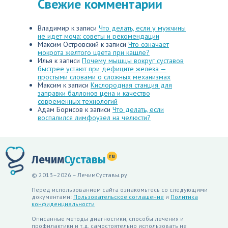
Свежие комментарии
Владимир
к записи
Что делать, если у мужчины
не идет моча: советы и рекомендации
Максим Островский
к записи
Что означает
мокрота желтого цвета при кашле?
Илья
к записи
Почему мышцы вокруг суставов
быстрее устают при дефиците железа —
простыми словами о сложных механизмах
Максим
к записи
Кислородная станция для
заправки баллонов цена и качество
современных технологий
Адам Борисов
к записи
Что делать, если
воспалился лимфоузел на челюсти?
ru
Лечим
Суставы
© 2013–2026 – ЛечимСуставы.ру
Перед использованием сайта ознакомьтесь со следующими
документами:
Пользовательское соглашение
и
Политика
конфиденциальности
Описанные методы диагностики, способы лечения и
профилактики и т.д. самостоятельно использовать не