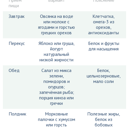
Приём
Вариант
Пояснение
пищи
Завтрак
Овсянка на воде
Клетчатка,
или молоке с
омега-3 из
ягодами и горстью
орехов,
грецких орехов
антиоксиданты
Перекус
Яблоко или груша,
Белок и фрукты
йогурт
для насыщения
натуральный
низкой жирности
Обед
Салат из микса
Белок,
зелени,
цельнозерновые,
помидоров и
мало соли
огурцов;
запечённая рыба;
порция киноа или
гречки
Полдник
Морковные
Полезные жиры,
палочки с хумусом
белок из
или горсть
бобовых