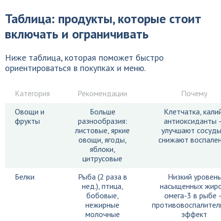
Таблица: продукты, которые стоит
включать и ограничивать
Ниже таблица, которая поможет быстро
ориентироваться в покупках и меню.
Категория
Рекомендации
Почему
Овощи и
Больше
Клетчатка, калий
фрукты
разнообразия:
антиоксиданты 
листовые, яркие
улучшают сосуды
овощи, ягоды,
снижают воспале
яблоки,
цитрусовые
Белки
Рыба (2 раза в
Низкий уровень
нед.), птица,
насыщенных жиро
бобовые,
омега-3 в рыбе 
нежирные
противовоспалител
молочные
эффект