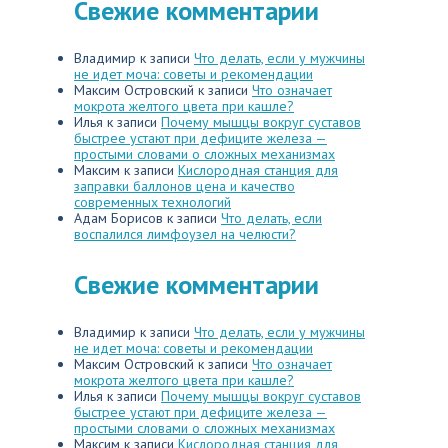
Свежие комментарии
Владимир
к записи
Что делать, если у мужчины
не идет моча: советы и рекомендации
Максим Островский
к записи
Что означает
мокрота желтого цвета при кашле?
Илья
к записи
Почему мышцы вокруг суставов
быстрее устают при дефиците железа —
простыми словами о сложных механизмах
Максим
к записи
Кислородная станция для
заправки баллонов цена и качество
современных технологий
Адам Борисов
к записи
Что делать, если
воспалился лимфоузел на челюсти?
Свежие комментарии
Владимир
к записи
Что делать, если у мужчины
не идет моча: советы и рекомендации
Максим Островский
к записи
Что означает
мокрота желтого цвета при кашле?
Илья
к записи
Почему мышцы вокруг суставов
быстрее устают при дефиците железа —
простыми словами о сложных механизмах
Максим
к записи
Кислородная станция для