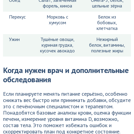
Обед
Салат, запечённая
Омега-3, белок,
форель, киноа
цельные зёрна
Перекус
Морковь с
Белок из
хумусом
бобовых,
клетчатка
Ужин
Тушёные овощи,
Нежирный
куриная грудка,
белок, витамины,
кусочек авокадо
полезные жиры
Когда нужен врач и дополнительные
обследования
Если планируете менять питание серьёзно, особенно
снижать вес быстро или принимать добавки, обсудите
это с печёночным специалистом и терапевтом.
Понадобятся базовые анализы крови, оценка функции
печени, измерение уровня витамина D, возможно,
состав тела. Это поможет избежать ошибок и
скорректировать план под конкретное состояние.