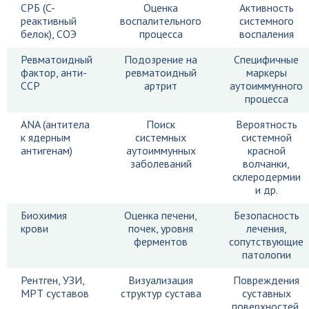
СРБ (C-
Оценка
Активность
реактивный
воспалительного
системного
белок), СОЭ
процесса
воспаления
Ревматоидный
Подозрение на
Специфичные
фактор, анти-
ревматоидный
маркеры
CCP
артрит
аутоиммунного
процесса
ANA (антитела
Поиск
Вероятность
к ядерным
системных
системной
антигенам)
аутоиммунных
красной
заболеваний
волчанки,
склеродермии
и др.
Биохимия
Оценка печени,
Безопасность
крови
почек, уровня
лечения,
ферментов
сопутствующие
патологии
Рентген, УЗИ,
Визуализация
Повреждения
МРТ суставов
структур сустава
суставных
поверхностей,