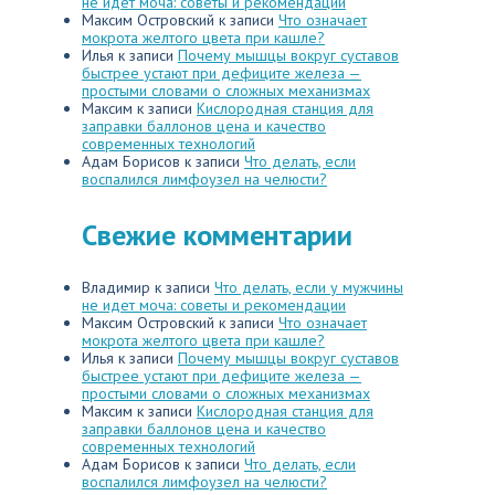
не идет моча: советы и рекомендации
Максим Островский
к записи
Что означает
мокрота желтого цвета при кашле?
Илья
к записи
Почему мышцы вокруг суставов
быстрее устают при дефиците железа —
простыми словами о сложных механизмах
Максим
к записи
Кислородная станция для
заправки баллонов цена и качество
современных технологий
Адам Борисов
к записи
Что делать, если
воспалился лимфоузел на челюсти?
Свежие комментарии
Владимир
к записи
Что делать, если у мужчины
не идет моча: советы и рекомендации
Максим Островский
к записи
Что означает
мокрота желтого цвета при кашле?
Илья
к записи
Почему мышцы вокруг суставов
быстрее устают при дефиците железа —
простыми словами о сложных механизмах
Максим
к записи
Кислородная станция для
заправки баллонов цена и качество
современных технологий
Адам Борисов
к записи
Что делать, если
воспалился лимфоузел на челюсти?