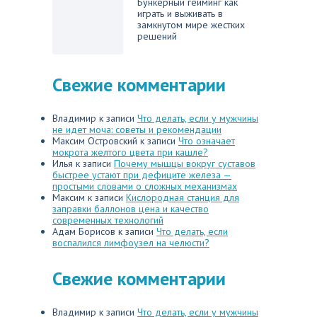
Бункерный гейминг как
играть и выживать в
замкнутом мире жестких
решений
Свежие комментарии
Владимир
к записи
Что делать, если у мужчины
не идет моча: советы и рекомендации
Максим Островский
к записи
Что означает
мокрота желтого цвета при кашле?
Илья
к записи
Почему мышцы вокруг суставов
быстрее устают при дефиците железа —
простыми словами о сложных механизмах
Максим
к записи
Кислородная станция для
заправки баллонов цена и качество
современных технологий
Адам Борисов
к записи
Что делать, если
воспалился лимфоузел на челюсти?
Свежие комментарии
Владимир
к записи
Что делать, если у мужчины