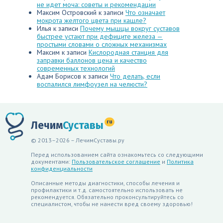
не идет моча: советы и рекомендации
Максим Островский
к записи
Что означает
мокрота желтого цвета при кашле?
Илья
к записи
Почему мышцы вокруг суставов
быстрее устают при дефиците железа —
простыми словами о сложных механизмах
Максим
к записи
Кислородная станция для
заправки баллонов цена и качество
современных технологий
Адам Борисов
к записи
Что делать, если
воспалился лимфоузел на челюсти?
ru
Лечим
Суставы
© 2013–2026 – ЛечимСуставы.ру
Перед использованием сайта ознакомьтесь со следующими
документами:
Пользовательское соглашение
и
Политика
конфиденциальности
Описанные методы диагностики, способы лечения и
профилактики и т.д. самостоятельно использовать не
рекомендуется. Обязательно проконсультируйтесь со
специалистом, чтобы не нанести вред своему здоровью!