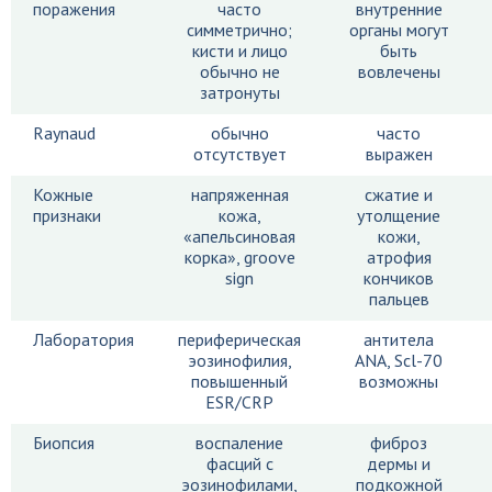
поражения
часто
внутренние
симметрично;
органы могут
кисти и лицо
быть
обычно не
вовлечены
затронуты
Raynaud
обычно
часто
отсутствует
выражен
Кожные
напряженная
сжатие и
признаки
кожа,
утолщение
«апельсиновая
кожи,
корка», groove
атрофия
sign
кончиков
пальцев
Лаборатория
периферическая
антитела
эозинофилия,
ANA, Scl-70
повышенный
возможны
ESR/CRP
Биопсия
воспаление
фиброз
фасций с
дермы и
эозинофилами,
подкожной