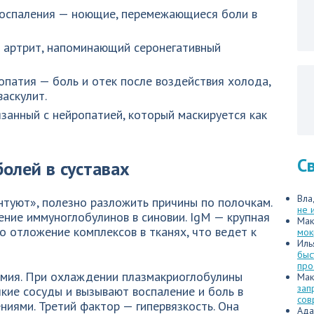
воспаления — ноющие, перемежающиеся боли в
 артрит, напоминающий серонегативный
патия — боль и отек после воздействия холода,
аскулит.
занный с нейропатией, который маскируется как
С
олей в суставах
Вла
нтуют», полезно разложить причины по полочкам.
не 
ние иммуноглобулинов в синовии. IgM — крупная
Мак
о отложение комплексов в тканях, что ведет к
мок
Иль
быс
про
мия. При охлаждении плазмакриоглобулины
Мак
зап
кие сосуды и вызывают воспаление и боль в
сов
ниями. Третий фактор — гипервязкость. Она
Ада