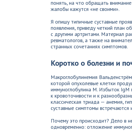
понять, на что обращать внимание
жалобы кажутся «не своими».
Я опишу типичные суставные проя
появления, приведу четкий план о
с другими артритами. Материал ра
ревматологов, а также на внимате
странных сочетаниях симптомов.
Коротко о болезни и по
Макроглобулинемия Вальденстрём
которой опухолевые клетки проду
иммуноглобулина M. Избыток IgM 
к кровоточивости и к разнообраз
классическая триада — анемия, ги
суставные симптомы встречаются 
Почему это происходит? Дело в н
одновременно: отложение иммуног