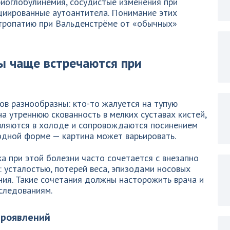
риоглобулинемия, сосудистые изменения при
циированные аутоантитела. Понимание этих
тропатию при Вальденстрёме от «обычных»
ы чаще встречаются при
ов разнообразны: кто-то жалуется на тупую
на утреннюю скованность в мелких суставах кистей,
являются в холоде и сопровождаются посинением
одной форме — картина может варьировать.
ка при этой болезни часто сочетается с внезапно
 усталостью, потерей веса, эпизодами носовых
ния. Такие сочетания должны насторожить врача и
следованиям.
проявлений