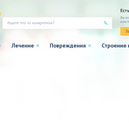
Ест
Вы м
или 
З
Лечение
Повреждения
Строение 