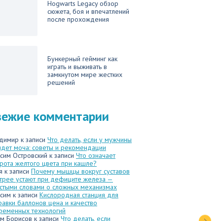
Hogwarts Legacy обзор
сюжета, боя и впечатлений
после прохождения
Бункерный гейминг как
играть и выживать в
замкнутом мире жестких
решений
вежие комментарии
димир
к записи
Что делать, если у мужчины
идет моча: советы и рекомендации
сим Островский
к записи
Что означает
рота желтого цвета при кашле?
я
к записи
Почему мышцы вокруг суставов
трее устают при дефиците железа —
стыми словами о сложных механизмах
сим
к записи
Кислородная станция для
равки баллонов цена и качество
ременных технологий
м Борисов
к записи
Что делать, если