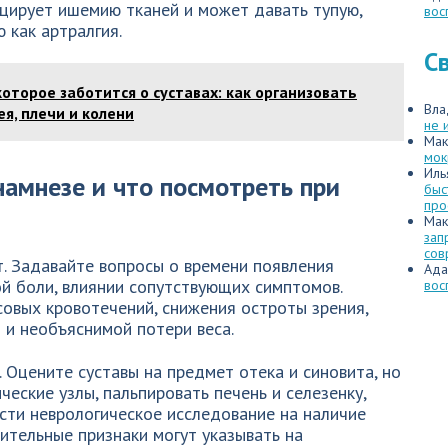
цирует ишемию тканей и может давать тупую,
вос
 как артралгия.
С
которое заботится о суставах: как организовать
Вла
я, плечи и колени
не 
Мак
мок
Иль
намнезе и что посмотреть при
быс
про
Мак
зап
сов
. Задавайте вопросы о времени появления
Ада
ой боли, влиянии сопутствующих симптомов.
вос
овых кровотечений, снижения остроты зрения,
 и необъяснимой потери веса.
Оцените суставы на предмет отека и синовита, но
еские узлы, пальпировать печень и селезенку,
ести неврологическое исследование на наличие
ительные признаки могут указывать на