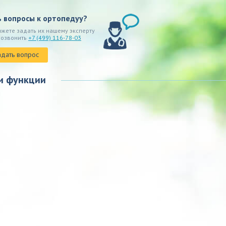
ь вопросы к ортопедуу?
ожете задать их нашему эксперту
позвонить
+7 (499) 116-78-03
адать вопрос
и функции