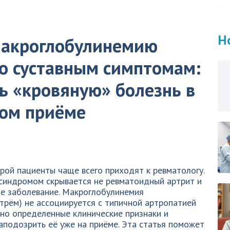
Н
макроглобулинемию
о суставным симптомам:
ь «кровяную» болезнь в
ком приёме
орой пациенты чаще всего приходят к ревматологу.
синдромом скрывается не ревматоидный артрит и
ое заболевание. Макроглобулинемия
трём) не ассоциируется с типичной артропатией
 но определенные клинические признаки и
аподозрить её уже на приёме. Эта статья поможет