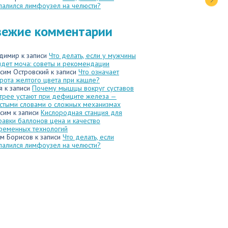
палился лимфоузел на челюсти?
вежие комментарии
димир
к записи
Что делать, если у мужчины
идет моча: советы и рекомендации
сим Островский
к записи
Что означает
рота желтого цвета при кашле?
я
к записи
Почему мышцы вокруг суставов
трее устают при дефиците железа —
стыми словами о сложных механизмах
сим
к записи
Кислородная станция для
равки баллонов цена и качество
ременных технологий
м Борисов
к записи
Что делать, если
палился лимфоузел на челюсти?