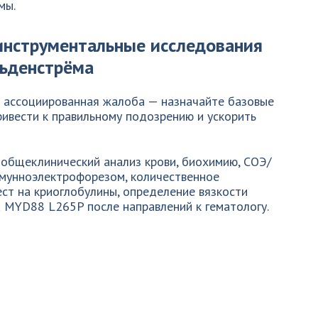
мы.
инструментальные исследования
льденстрёма
я ассоциированная жалоба — назначайте базовые
ривести к правильному подозрению и ускорить
 общеклинический анализ крови, биохимию, СОЭ/
ммунноэлектрофорезом, количественное
ст на криоглобулины, определение вязкости
на MYD88 L265P после направлений к гематологу.