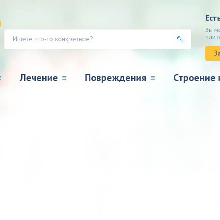
Ест
Вы м
или 
З
Лечение
Повреждения
Строение 