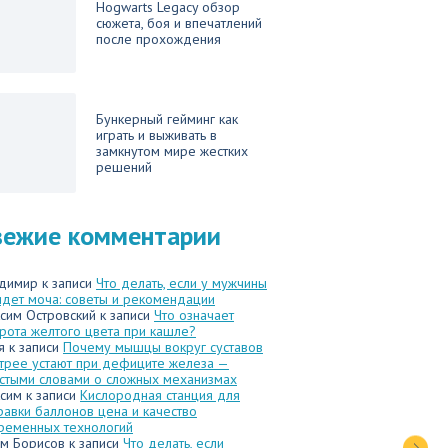
Hogwarts Legacy обзор
сюжета, боя и впечатлений
после прохождения
Бункерный гейминг как
играть и выживать в
замкнутом мире жестких
решений
вежие комментарии
димир
к записи
Что делать, если у мужчины
идет моча: советы и рекомендации
сим Островский
к записи
Что означает
рота желтого цвета при кашле?
я
к записи
Почему мышцы вокруг суставов
трее устают при дефиците железа —
стыми словами о сложных механизмах
сим
к записи
Кислородная станция для
равки баллонов цена и качество
ременных технологий
м Борисов
к записи
Что делать, если