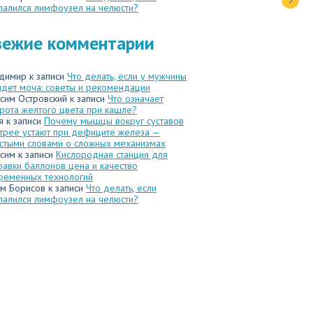
палился лимфоузел на челюсти?
вежие комментарии
димир
к записи
Что делать, если у мужчины
идет моча: советы и рекомендации
сим Островский
к записи
Что означает
рота желтого цвета при кашле?
я
к записи
Почему мышцы вокруг суставов
трее устают при дефиците железа —
стыми словами о сложных механизмах
сим
к записи
Кислородная станция для
равки баллонов цена и качество
ременных технологий
м Борисов
к записи
Что делать, если
палился лимфоузел на челюсти?