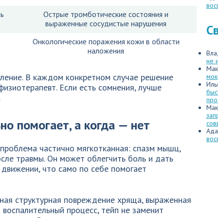
вос
ть
Острые тромботические состояния и
выраженные сосудистые нарушения
С
Онкологические поражения кожи в области
наложения
Вла
не 
Мак
ление. В каждом конкретном случае решение
мок
Иль
физиотерапевт. Если есть сомнения, лучше
быс
.
про
Мак
зап
но помогает, а когда — нет
сов
Ада
вос
 проблема частично мягкотканная: спазм мышц,
сле травмы. Он может облегчить боль и дать
движении, что само по себе помогает
ьная структурная повреждение хряща, выраженная
 воспалительный процесс, тейп не заменит