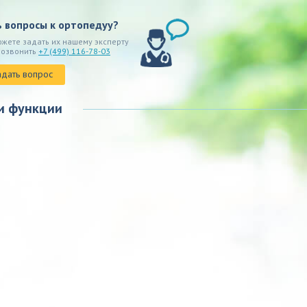
ь вопросы к ортопедуу?
ожете задать их нашему эксперту
позвонить
+7 (499) 116-78-03
адать вопрос
и функции