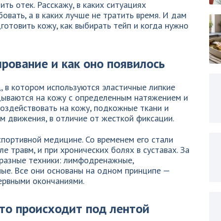
ть отек. Расскажу, в каких ситуациях
овать, а в каких лучше не тратить время. И дам
готовить кожу, как выбирать тейп и когда нужно
рование и как оно появилось
, в котором используются эластичные липкие
адываются на кожу с определенным натяжением и
воздействовать на кожу, подкожные ткани и
ом движения, в отличие от жесткой фиксации.
портивной медицине. Со временем его стали
е травм, и при хронических болях в суставах. За
разные техники: лимфодренажные,
е. Все они основаны на одном принципе —
ервными окончаниями.
то происходит под лентой