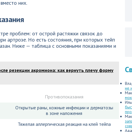
вместо них.
казания
тре проблем: от острой растяжки связок до
ри артрозе. Но есть состояния, при которых тейп
азан. Ниже — таблица с основными показаниями и
С
сле резекции акромиона: как вернуть плечу форму
Вла
не 
Мак
Противопоказания
мок
Иль
быс
Открытые раны, кожные инфекции и дерматозы
про
в зоне наложения
Мак
зап
Тяжелая аллергическая реакция на клей тейпа
сов
Ада