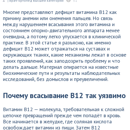
| Врач-ортопед высшей категории
51
Многие представляют дефицит витамина B12 как
причину анемии или онемения пальцев. Но связь
между нарушением всасывания этого витамина и
состоянием опорно‑двигательного аппарата менее
очевидна, а потому легко упускается в клинической
практике. В этой статье я разъясню, как именно
дефицит B12 может отражаться на суставах и
окружающих тканях, какие механизмы лежат в основе
таких проявлений, как заподозрить проблему и что
делать дальше. Материал опирается на известные
биохимические пути и результаты наблюдательных
исследований, без домыслов и преувеличений.
Почему всасывание B12 так уязвимо
Витамин B12 — молекула, требовательная к сложной
цепочке превращений прежде чем попадёт в кровь.
Все начинается в желудке, где соляная кислота
освобождает витамин из пищи. Затем B12