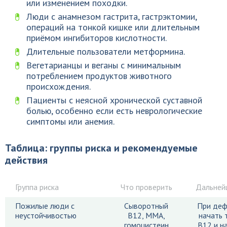
или изменением походки.
Люди с анамнезом гастрита, гастрэктомии,
операций на тонкой кишке или длительным
приёмом ингибиторов кислотности.
Длительные пользователи метформина.
Вегетарианцы и веганы с минимальным
потреблением продуктов животного
происхождения.
Пациенты с неясной хронической суставной
болью, особенно если есть неврологические
симптомы или анемия.
Таблица: группы риска и рекомендуемые
действия
Группа риска
Что проверить
Дальней
Пожилые люди с
Сыворотный
При деф
неустойчивостью
B12, MMA,
начать 
гомоцистеин
B12 и н