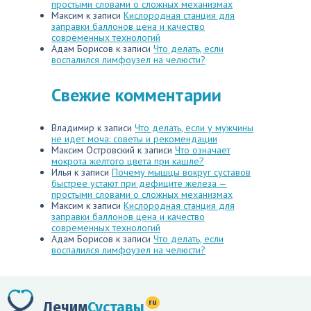
простыми словами о сложных механизмах
Максим
к записи
Кислородная станция для
заправки баллонов цена и качество
современных технологий
Адам Борисов
к записи
Что делать, если
воспалился лимфоузел на челюсти?
Свежие комментарии
Владимир
к записи
Что делать, если у мужчины
не идет моча: советы и рекомендации
Максим Островский
к записи
Что означает
мокрота желтого цвета при кашле?
Илья
к записи
Почему мышцы вокруг суставов
быстрее устают при дефиците железа —
простыми словами о сложных механизмах
Максим
к записи
Кислородная станция для
заправки баллонов цена и качество
современных технологий
Адам Борисов
к записи
Что делать, если
воспалился лимфоузел на челюсти?
ru
Лечим
Суставы