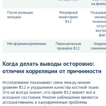
на физи
После резекции
Регулярный
Поддерж
желудка
мониторинг
инъекц
B12
пожизне
отсут
внутр
фак
Метформиноприёмники
Периодическая
Коррек
проверка B12
снижении
Когда делать выводы осторожно:
отличия корреляции от причинности
Исследования показывают связь между низким
уровнем B12 и ухудшением качества костной ткани.
Это не всегда значит, что приём B12 вернёт всё в
исходное состояние. Многие наблюдения являются
ассоциативными, и одновременные проблемы