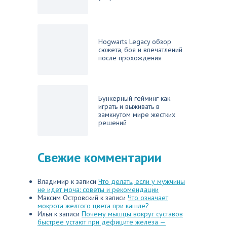
Hogwarts Legacy обзор
сюжета, боя и впечатлений
после прохождения
Бункерный гейминг как
играть и выживать в
замкнутом мире жестких
решений
Свежие комментарии
Владимир
к записи
Что делать, если у мужчины
не идет моча: советы и рекомендации
Максим Островский
к записи
Что означает
мокрота желтого цвета при кашле?
Илья
к записи
Почему мышцы вокруг суставов
быстрее устают при дефиците железа —