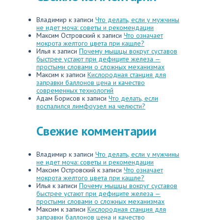
Владимир
к записи
Что делать, если у мужчины
не идет моча: советы и рекомендации
Максим Островский
к записи
Что означает
мокрота желтого цвета при кашле?
Илья
к записи
Почему мышцы вокруг суставов
быстрее устают при дефиците железа —
простыми словами о сложных механизмах
Максим
к записи
Кислородная станция для
заправки баллонов цена и качество
современных технологий
Адам Борисов
к записи
Что делать, если
воспалился лимфоузел на челюсти?
Свежие комментарии
Владимир
к записи
Что делать, если у мужчины
не идет моча: советы и рекомендации
Максим Островский
к записи
Что означает
мокрота желтого цвета при кашле?
Илья
к записи
Почему мышцы вокруг суставов
быстрее устают при дефиците железа —
простыми словами о сложных механизмах
Максим
к записи
Кислородная станция для
заправки баллонов цена и качество