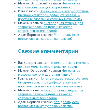
Максим Островский
к записи
Что означает
мокрота желтого цвета при кашле?
Илья
к записи
Почему мышцы вокруг суставов
быстрее устают при дефиците железа —
простыми словами о сложных механизмах
Максим
к записи
Кислородная станция для
заправки баллонов цена и качество
современных технологий
Адам Борисов
к записи
Что делать, если
воспалился лимфоузел на челюсти?
Свежие комментарии
Владимир
к записи
Что делать, если у мужчины
не идет моча: советы и рекомендации
Максим Островский
к записи
Что означает
мокрота желтого цвета при кашле?
Илья
к записи
Почему мышцы вокруг суставов
быстрее устают при дефиците железа —
простыми словами о сложных механизмах
Максим
к записи
Кислородная станция для
заправки баллонов цена и качество
современных технологий
Адам Борисов
к записи
Что делать, если
воспалился лимфоузел на челюсти?