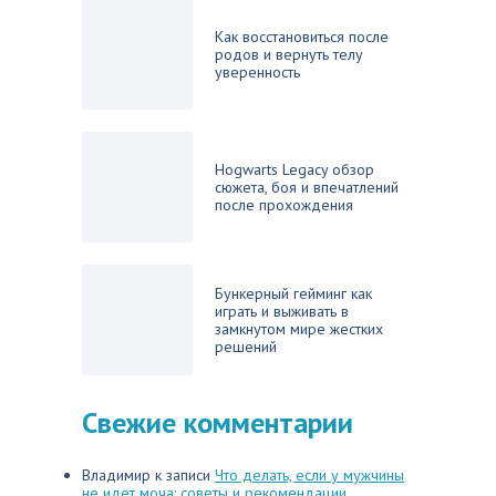
Как восстановиться после
родов и вернуть телу
уверенность
Hogwarts Legacy обзор
сюжета, боя и впечатлений
после прохождения
Бункерный гейминг как
играть и выживать в
замкнутом мире жестких
решений
Свежие комментарии
Владимир
к записи
Что делать, если у мужчины
не идет моча: советы и рекомендации