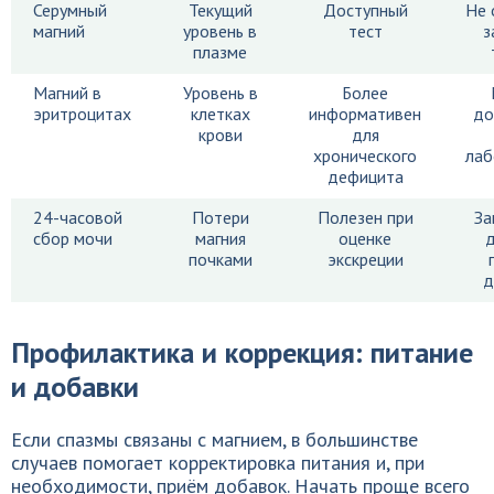
Серумный
Текущий
Доступный
Не 
магний
уровень в
тест
з
плазме
Магний в
Уровень в
Более
эритроцитах
клетках
информативен
до
крови
для
хронического
лаб
дефицита
24-часовой
Потери
Полезен при
За
сбор мочи
магния
оценке
д
почками
экскреции
д
Профилактика и коррекция: питание
и добавки
Если спазмы связаны с магнием, в большинстве
случаев помогает корректировка питания и, при
необходимости, приём добавок. Начать проще всего