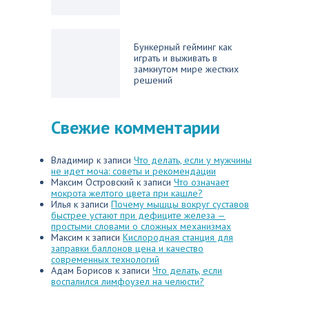
Бункерный гейминг как
играть и выживать в
замкнутом мире жестких
решений
Свежие комментарии
Владимир
к записи
Что делать, если у мужчины
не идет моча: советы и рекомендации
Максим Островский
к записи
Что означает
мокрота желтого цвета при кашле?
Илья
к записи
Почему мышцы вокруг суставов
быстрее устают при дефиците железа —
простыми словами о сложных механизмах
Максим
к записи
Кислородная станция для
заправки баллонов цена и качество
современных технологий
Адам Борисов
к записи
Что делать, если
воспалился лимфоузел на челюсти?