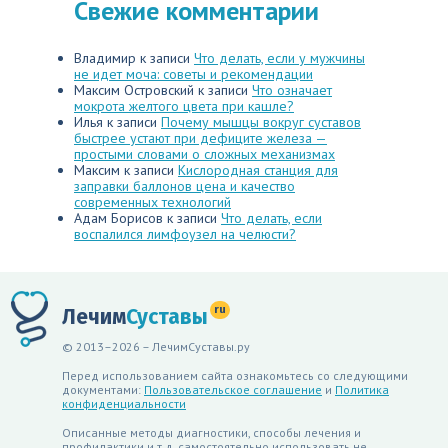
Свежие комментарии
Владимир
к записи
Что делать, если у мужчины
не идет моча: советы и рекомендации
Максим Островский
к записи
Что означает
мокрота желтого цвета при кашле?
Илья
к записи
Почему мышцы вокруг суставов
быстрее устают при дефиците железа —
простыми словами о сложных механизмах
Максим
к записи
Кислородная станция для
заправки баллонов цена и качество
современных технологий
Адам Борисов
к записи
Что делать, если
воспалился лимфоузел на челюсти?
ru
Лечим
Суставы
© 2013–2026 – ЛечимСуставы.ру
Перед использованием сайта ознакомьтесь со следующими
документами:
Пользовательское соглашение
и
Политика
конфиденциальности
Описанные методы диагностики, способы лечения и
профилактики и т.д. самостоятельно использовать не