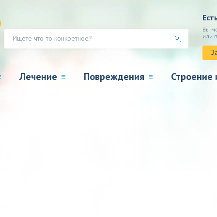
Ест
Вы м
или 
З
Лечение
Повреждения
Строение 