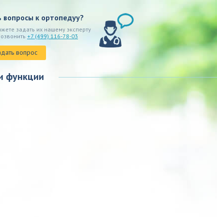
ь вопросы к ортопедуу?
ожете задать их нашему эксперту
позвонить
+7 (499) 116-78-03
адать вопрос
и функции