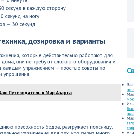
30 секунд в каждую сторону
0 секунд на ногу
оя — 30 секунд
техника, дозировка и варианты
ражнения, которые действительно работают для
ь дома, они не требуют сложного оборудования и
д каждым упражнением — простые советы по
С
и упрощения.
Вла
не 
Ваш Путеводитель в Мир Азарта
Мак
мок
Иль
быс
про
Мак
зап
аднюю поверхность бедра, разгружает поясницу,
сов
ательное упражнение для тех, кто сидит много.
Ада