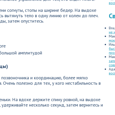
вос
лени согнуты, стопы на ширине бедер. На выдохе
С
сь вытянуть тело в одну линию от колен до плеч.
ы, затем опуститесь.
Вла
не 
Мак
мок
Иль
оге
быс
ебольшой амплитудой
про
Мак
зап
сов
ицы)
Ада
вос
 позвоночника и координацию, более мягко
 Очень полезно для тех, у кого нестабильность в
еньки. На вдохе держите спину ровной, на выдохе
, удерживайте несколько секунд, затем вернитесь и