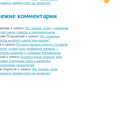
палился лимфоузел на челюсти?
вежие комментарии
димир
к записи
Что делать, если у мужчины
идет моча: советы и рекомендации
сим Островский
к записи
Что означает
рота желтого цвета при кашле?
я
к записи
Почему мышцы вокруг суставов
трее устают при дефиците железа —
стыми словами о сложных механизмах
сим
к записи
Кислородная станция для
равки баллонов цена и качество
ременных технологий
м Борисов
к записи
Что делать, если
палился лимфоузел на челюсти?