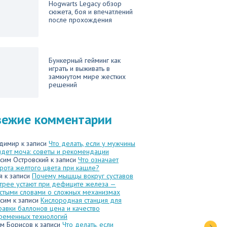
Hogwarts Legacy обзор
сюжета, боя и впечатлений
после прохождения
Бункерный гейминг как
играть и выживать в
замкнутом мире жестких
решений
вежие комментарии
димир
к записи
Что делать, если у мужчины
идет моча: советы и рекомендации
сим Островский
к записи
Что означает
рота желтого цвета при кашле?
я
к записи
Почему мышцы вокруг суставов
трее устают при дефиците железа —
стыми словами о сложных механизмах
сим
к записи
Кислородная станция для
равки баллонов цена и качество
ременных технологий
м Борисов
к записи
Что делать, если