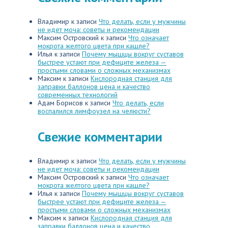
Владимир
к записи
Что делать, если у мужчины
не идет моча: советы и рекомендации
Максим Островский
к записи
Что означает
мокрота желтого цвета при кашле?
Илья
к записи
Почему мышцы вокруг суставов
быстрее устают при дефиците железа —
простыми словами о сложных механизмах
Максим
к записи
Кислородная станция для
заправки баллонов цена и качество
современных технологий
Адам Борисов
к записи
Что делать, если
воспалился лимфоузел на челюсти?
Свежие комментарии
Владимир
к записи
Что делать, если у мужчины
не идет моча: советы и рекомендации
Максим Островский
к записи
Что означает
мокрота желтого цвета при кашле?
Илья
к записи
Почему мышцы вокруг суставов
быстрее устают при дефиците железа —
простыми словами о сложных механизмах
Максим
к записи
Кислородная станция для
заправки баллонов цена и качество