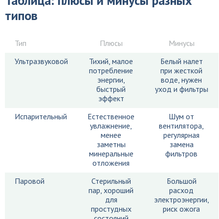
Таблица: плюсы и минусы разных
типов
Тип
Плюсы
Минусы
Ультразвуковой
Тихий, малое
Белый налет
потребление
при жесткой
энергии,
воде, нужен
быстрый
уход и фильтры
эффект
Испарительный
Естественное
Шум от
увлажнение,
вентилятора,
менее
регулярная
заметны
замена
минеральные
фильтров
отложения
Паровой
Стерильный
Большой
пар, хороший
расход
для
электроэнергии,
простудных
риск ожога
состояний