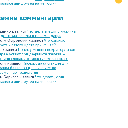
палился лимфоузел на челюсти?
вежие комментарии
димир
к записи
Что делать, если у мужчины
идет моча: советы и рекомендации
сим Островский
к записи
Что означает
рота желтого цвета при кашле?
я
к записи
Почему мышцы вокруг суставов
трее устают при дефиците железа —
стыми словами о сложных механизмах
сим
к записи
Кислородная станция для
равки баллонов цена и качество
ременных технологий
м Борисов
к записи
Что делать, если
палился лимфоузел на челюсти?