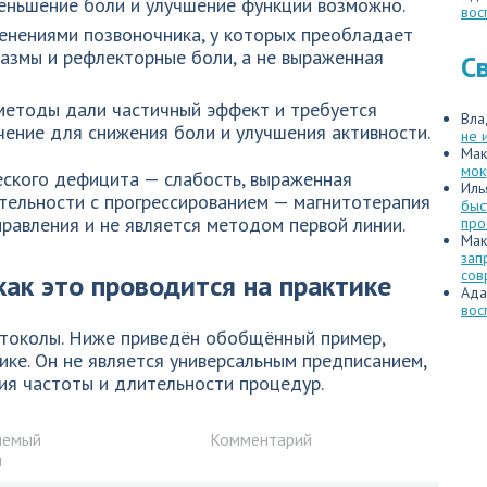
меньшение боли и улучшение функции возможно.
вос
енениями позвоночника, у которых преобладает
азмы и рефлекторные боли, а не выраженная
С
 методы дали частичный эффект и требуется
Вла
ение для снижения боли и улучшения активности.
не 
Мак
мок
еского дефицита — слабость, выраженная
Иль
тельности с прогрессированием — магнитотерапия
быс
правления и не является методом первой линии.
про
Мак
зап
сов
ак это проводится на практике
Ада
вос
отоколы. Ниже приведён обобщённый пример,
ике. Он не является универсальным предписанием,
ия частоты и длительности процедур.
яемый
Комментарий
н