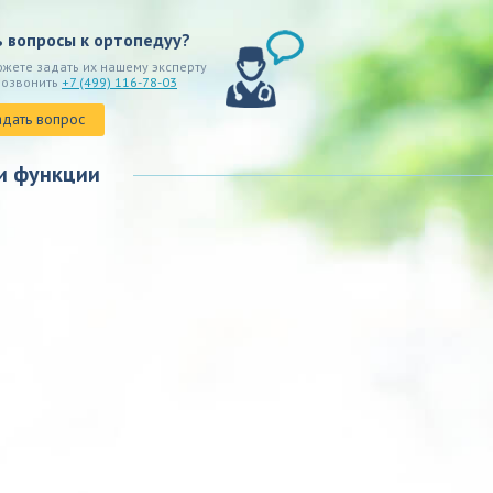
ь вопросы к ортопедуу?
ожете задать их нашему эксперту
позвонить
+7 (499) 116-78-03
адать вопрос
и функции