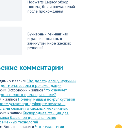
Hogwarts Legacy обзор
сюжета, боя и впечатлений
после прохождения
Бункерный гейминг как
играть и выживать в
замкнутом мире жестких
решений
вежие комментарии
димир
к записи
Что делать, если у мужчины
идет моча: советы и рекомендации
сим Островский
к записи
Что означает
рота желтого цвета при кашле?
я
к записи
Почему мышцы вокруг суставов
трее устают при дефиците железа —
стыми словами о сложных механизмах
сим
к записи
Кислородная станция для
равки баллонов цена и качество
ременных технологий
м Борисов
к записи
Что делать, если