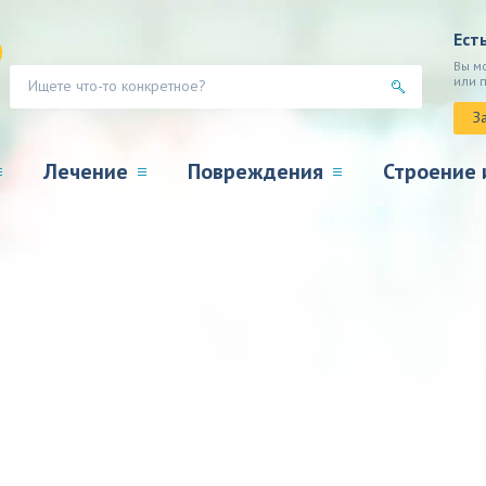
Ест
Вы м
или 
З
Лечение
Повреждения
Строение 