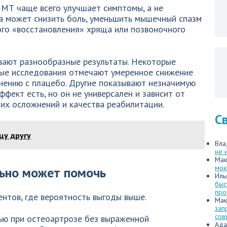
МТ чаще всего улучшает симптомы, а не
на может снизить боль, уменьшить мышечный спазм
ого «восстановления» хряща или позвоночного
вают разнообразные результаты. Некоторые
ые исследования отмечают умеренное снижение
нению с плацебо. Другие показывают незначимую
ффект есть, но он не универсален и зависит от
их осложнений и качества реабилитации.
С
цу другу
Вла
не 
Мак
мок
ьно может помочь
Иль
быс
про
нтов, где вероятность выгоды выше.
Мак
зап
сов
ью при остеоартрозе без выраженной
Ада