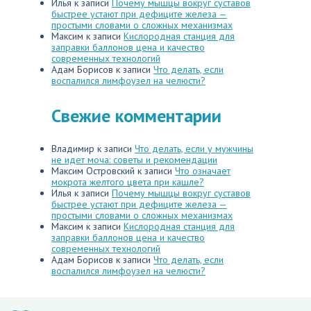
Илья
к записи
Почему мышцы вокруг суставов
быстрее устают при дефиците железа —
простыми словами о сложных механизмах
Максим
к записи
Кислородная станция для
заправки баллонов цена и качество
современных технологий
Адам Борисов
к записи
Что делать, если
воспалился лимфоузел на челюсти?
Свежие комментарии
Владимир
к записи
Что делать, если у мужчины
не идет моча: советы и рекомендации
Максим Островский
к записи
Что означает
мокрота желтого цвета при кашле?
Илья
к записи
Почему мышцы вокруг суставов
быстрее устают при дефиците железа —
простыми словами о сложных механизмах
Максим
к записи
Кислородная станция для
заправки баллонов цена и качество
современных технологий
Адам Борисов
к записи
Что делать, если
воспалился лимфоузел на челюсти?