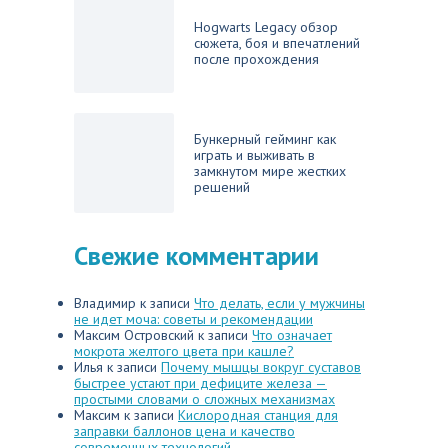
Hogwarts Legacy обзор
сюжета, боя и впечатлений
после прохождения
Бункерный гейминг как
играть и выживать в
замкнутом мире жестких
решений
Свежие комментарии
Владимир
к записи
Что делать, если у мужчины
не идет моча: советы и рекомендации
Максим Островский
к записи
Что означает
мокрота желтого цвета при кашле?
Илья
к записи
Почему мышцы вокруг суставов
быстрее устают при дефиците железа —
простыми словами о сложных механизмах
Максим
к записи
Кислородная станция для
заправки баллонов цена и качество
современных технологий