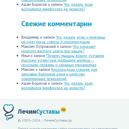
Адам Борисов
к записи
Что делать, если
воспалился лимфоузел на челюсти?
Свежие комментарии
Владимир
к записи
Что делать, если у мужчины
не идет моча: советы и рекомендации
Максим Островский
к записи
Что означает
мокрота желтого цвета при кашле?
Илья
к записи
Почему мышцы вокруг суставов
быстрее устают при дефиците железа —
простыми словами о сложных механизмах
Максим
к записи
Кислородная станция для
заправки баллонов цена и качество
современных технологий
Адам Борисов
к записи
Что делать, если
воспалился лимфоузел на челюсти?
ru
Лечим
Суставы
© 2013–2026 – ЛечимСуставы.ру
Перед использованием сайта ознакомьтесь со следующими