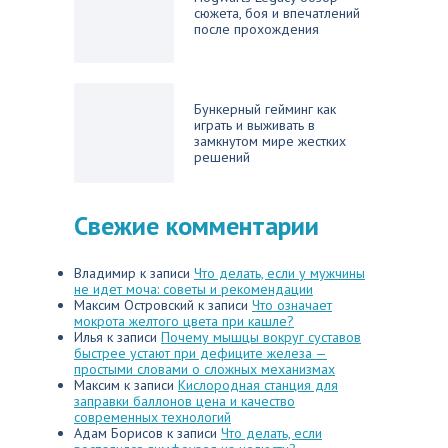
сюжета, боя и впечатлений
после прохождения
Бункерный гейминг как
играть и выживать в
замкнутом мире жестких
решений
Свежие комментарии
Владимир
к записи
Что делать, если у мужчины
не идет моча: советы и рекомендации
Максим Островский
к записи
Что означает
мокрота желтого цвета при кашле?
Илья
к записи
Почему мышцы вокруг суставов
быстрее устают при дефиците железа —
простыми словами о сложных механизмах
Максим
к записи
Кислородная станция для
заправки баллонов цена и качество
современных технологий
Адам Борисов
к записи
Что делать, если