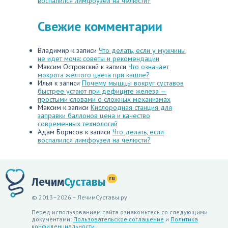
воспалился лимфоузел на челюсти?
Свежие комментарии
Владимир
к записи
Что делать, если у мужчины
не идет моча: советы и рекомендации
Максим Островский
к записи
Что означает
мокрота желтого цвета при кашле?
Илья
к записи
Почему мышцы вокруг суставов
быстрее устают при дефиците железа —
простыми словами о сложных механизмах
Максим
к записи
Кислородная станция для
заправки баллонов цена и качество
современных технологий
Адам Борисов
к записи
Что делать, если
воспалился лимфоузел на челюсти?
ru
Лечим
Суставы
© 2013–2026 – ЛечимСуставы.ру
Перед использованием сайта ознакомьтесь со следующими
документами:
Пользовательское соглашение
и
Политика
конфиденциальности