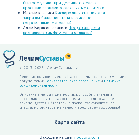
быстрее устают при дефиците железа —
простыми словами о сложных механизмах
Максим
к записи
Кислородная станция для
заправки баллонов цена и качество
современных технологий
Адам Борисов
к записи
Что делать, если
воспалился лимфоузел на челюсти?
ru
Лечим
Суставы
© 2013–2026 – ЛечимСуставы.ру
Перед использованием сайта ознакомьтесь со следующими
документами:
Пользовательское соглашение
и
Политика
конфиденциальности
Описанные методы диагностики, способы лечения и
профилактики и т.д. самостоятельно использовать не
рекомендуется. Обязательно проконсультируйтесь со
специалистом, чтобы не нанести вред своему здоровью!
Карта сайта
Заходите на сайт:
nogtipro.com