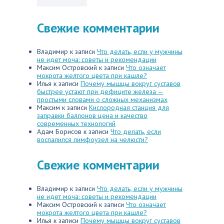
Свежие комментарии
Владимир
к записи
Что делать, если у мужчины
не идет моча: советы и рекомендации
Максим Островский
к записи
Что означает
мокрота желтого цвета при кашле?
Илья
к записи
Почему мышцы вокруг суставов
быстрее устают при дефиците железа —
простыми словами о сложных механизмах
Максим
к записи
Кислородная станция для
заправки баллонов цена и качество
современных технологий
Адам Борисов
к записи
Что делать, если
воспалился лимфоузел на челюсти?
Свежие комментарии
Владимир
к записи
Что делать, если у мужчины
не идет моча: советы и рекомендации
Максим Островский
к записи
Что означает
мокрота желтого цвета при кашле?
Илья
к записи
Почему мышцы вокруг суставов