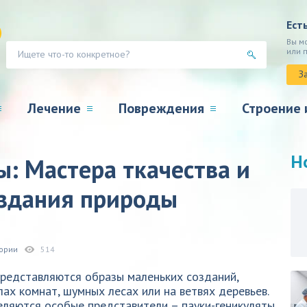
Ест
Вы м
или 
З
Лечение
Повреждения
Строение 
Н
ы: Мастера ткачества и
оздания природы
гории
514
представляются образы маленьких созданий,
лах комнат, шумных лесах или на ветвях деревьев.
ляются особые представители – пауки-геникуляты.