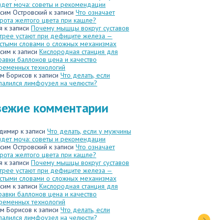
идет моча: советы и рекомендации
сим Островский
к записи
Что означает
рота желтого цвета при кашле?
я
к записи
Почему мышцы вокруг суставов
трее устают при дефиците железа —
стыми словами о сложных механизмах
сим
к записи
Кислородная станция для
равки баллонов цена и качество
ременных технологий
м Борисов
к записи
Что делать, если
палился лимфоузел на челюсти?
вежие комментарии
димир
к записи
Что делать, если у мужчины
идет моча: советы и рекомендации
сим Островский
к записи
Что означает
рота желтого цвета при кашле?
я
к записи
Почему мышцы вокруг суставов
трее устают при дефиците железа —
стыми словами о сложных механизмах
сим
к записи
Кислородная станция для
равки баллонов цена и качество
ременных технологий
м Борисов
к записи
Что делать, если
палился лимфоузел на челюсти?