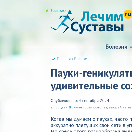
В закладки
Болезни
Главная
›
Разное
›
Пауки-геникулят
удивительные с
Опубликовано: 4 сентября 2024
Богдан Домнин
| Врач-ортопед высшей кате
Когда мы думаем о пауках, часто 
аккуратно плетущих свои сети в уг
Но среди этого разнообразия выде