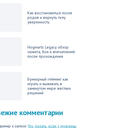
Как восстановиться после
родов и вернуть телу
уверенность
Hogwarts Legacy обзор
сюжета, боя и впечатлений
после прохождения
Бункерный гейминг как
играть и выживать в
замкнутом мире жестких
решений
вежие комментарии
димир
к записи
Что делать, если у мужчины