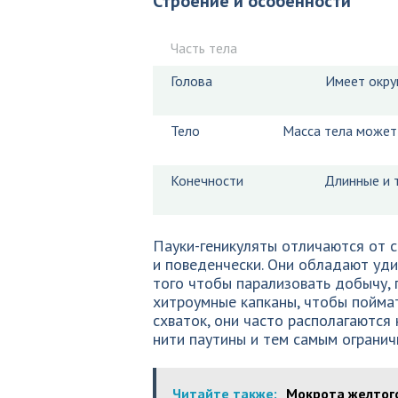
Строение и особенности
Часть тела
Голова
Имеет окру
Тело
Масса тела может 
Конечности
Длинные и т
Пауки-геникуляты отличаются от с
и поведенчески. Они обладают уди
того чтобы парализовать добычу, 
хитроумные капканы, чтобы пойма
схваток, они часто располагаются
нити паутины и тем самым огранич
Читайте также:
Мокрота желтого