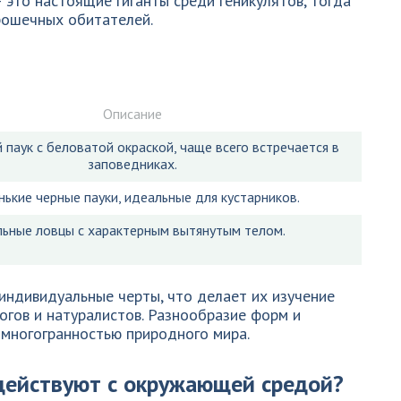
 это настоящие гиганты среди геникулятов, тогда
рошечных обитателей.
Описание
паук с беловатой окраской, чаще всего встречается в
заповедниках.
ькие черные пауки, идеальные для кустарников.
льные ловцы с характерным вытянутым телом.
индивидуальные черты, что делает их изучение
гов и натуралистов. Разнообразие форм и
 многогранностью природного мира.
действуют с окружающей средой?