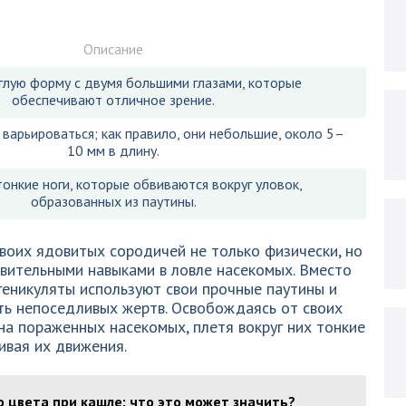
Описание
глую форму с двумя большими глазами, которые
обеспечивают отличное зрение.
варьироваться; как правило, они небольшие, около 5–
10 мм в длину.
онкие ноги, которые обвиваются вокруг уловок,
образованных из паутины.
воих ядовитых сородичей не только физически, но
вительными навыками в ловле насекомых. Вместо
геникуляты используют свои прочные паутины и
ть непоседливых жертв. Освобождаясь от своих
 на пораженных насекомых, плетя вокруг них тонкие
ивая их движения.
 цвета при кашле: что это может значить?