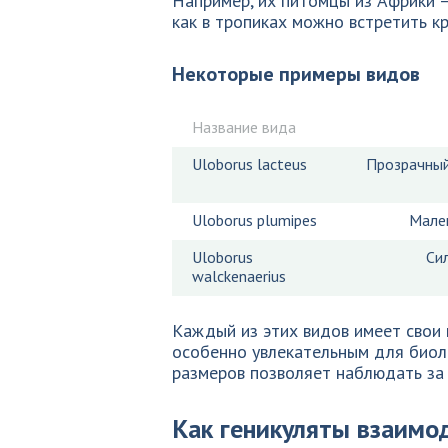
Например, их питомцы из Африки –
как в тропиках можно встретить к
Некоторые примеры видов
Название вида
Uloborus lacteus
Прозрачный 
Uloborus plumipes
Мален
Uloborus
Си
walckenaerius
Каждый из этих видов имеет свои 
особенно увлекательным для биоло
размеров позволяет наблюдать за
Как геникуляты взаимо