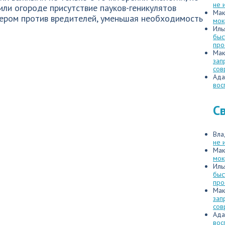
не 
 или огороде присутствие пауков-геникулятов
Мак
ером против вредителей, уменьшая необходимость
мок
Иль
быс
про
Мак
зап
сов
Ада
вос
С
Вла
не 
Мак
мок
Иль
быс
про
Мак
зап
сов
Ада
вос