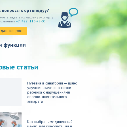
ь вопросы к ортопедуу?
ожете задать их нашему эксперту
позвонить
+7 (499) 116-78-03
адать вопрос
и функции
овые статьи
Путевка в санаторий — шанс
улучшить качество жизни
ребенка с нарушениями
опорно‑двигательного
аппарата
Как выбрать медицинский
центр для консультации и