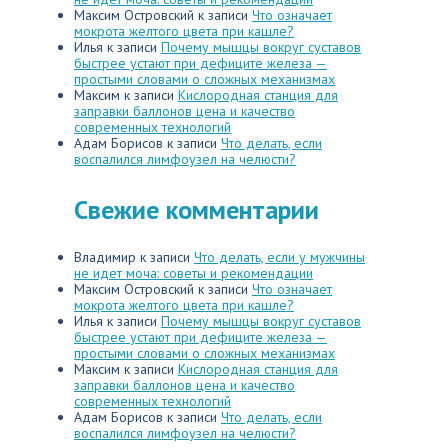
Максим Островский
к записи
Что означает
мокрота желтого цвета при кашле?
Илья
к записи
Почему мышцы вокруг суставов
быстрее устают при дефиците железа —
простыми словами о сложных механизмах
Максим
к записи
Кислородная станция для
заправки баллонов цена и качество
современных технологий
Адам Борисов
к записи
Что делать, если
воспалился лимфоузел на челюсти?
Свежие комментарии
Владимир
к записи
Что делать, если у мужчины
не идет моча: советы и рекомендации
Максим Островский
к записи
Что означает
мокрота желтого цвета при кашле?
Илья
к записи
Почему мышцы вокруг суставов
быстрее устают при дефиците железа —
простыми словами о сложных механизмах
Максим
к записи
Кислородная станция для
заправки баллонов цена и качество
современных технологий
Адам Борисов
к записи
Что делать, если
воспалился лимфоузел на челюсти?