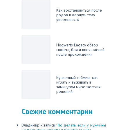
Как восстановиться после
родов и вернуть телу
уверенность
Hogwarts Legacy обзор
сюжета, боя и впечатлений
после прохождения
Бункерный гейминг как
играть и выживать в
замкнутом мире жестких
решений
Свежие комментарии
Владимир
к записи
Что делать, если у мужчины
не идет моча: советы и рекомендации