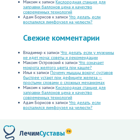
Максим
к записи
Кислородная станция для
заправки баллонов цена и качество
современных технологий
Адам Борисов
к записи
Что делать, если
воспалился лимфоузел на челюсти?
Свежие комментарии
Владимир
к записи
Что делать, если у мужчины
не идет моча: советы и рекомендации
Максим Островский
к записи
Что означает
мокрота желтого цвета при кашле?
Илья
к записи
Почему мышцы вокруг суставов
быстрее устают при дефиците железа —
простыми словами о сложных механизмах
Максим
к записи
Кислородная станция для
заправки баллонов цена и качество
современных технологий
Адам Борисов
к записи
Что делать, если
воспалился лимфоузел на челюсти?
ru
Лечим
Суставы