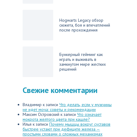
Hogwarts Legacy обзор
сюжета, боя и впечатлений
после прохождения
Бункерный гейминг как
играть и выживать в
замкнутом мире жестких
решений
Свежие комментарии
Владимир
к записи
Что делать, если у мужчины
не идет моча: советы и рекомендации
Максим Островский
к записи
Что означает
мокрота желтого цвета при кашле?
Илья
к записи
Почему мышцы вокруг суставов
быстрее устают при дефиците железа —
простыми словами о сложных механизмах