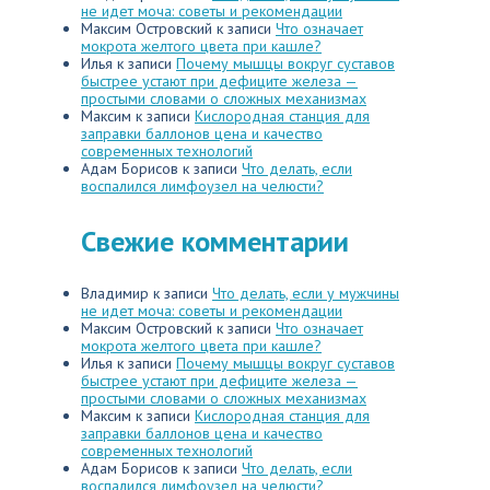
не идет моча: советы и рекомендации
Максим Островский
к записи
Что означает
мокрота желтого цвета при кашле?
Илья
к записи
Почему мышцы вокруг суставов
быстрее устают при дефиците железа —
простыми словами о сложных механизмах
Максим
к записи
Кислородная станция для
заправки баллонов цена и качество
современных технологий
Адам Борисов
к записи
Что делать, если
воспалился лимфоузел на челюсти?
Свежие комментарии
Владимир
к записи
Что делать, если у мужчины
не идет моча: советы и рекомендации
Максим Островский
к записи
Что означает
мокрота желтого цвета при кашле?
Илья
к записи
Почему мышцы вокруг суставов
быстрее устают при дефиците железа —
простыми словами о сложных механизмах
Максим
к записи
Кислородная станция для
заправки баллонов цена и качество
современных технологий
Адам Борисов
к записи
Что делать, если
воспалился лимфоузел на челюсти?