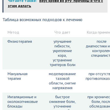
Читайте также:
Вкус крови во рту: причины и что с
этим делать
Таблица возможных подходов к лечению
Метод
Что дает
Когда приме
Физиотерапия
улучшение
после
гибкости,
диагностики и
укрепление
контроле
кора,
специалис
устранение
триггеров боли
Мануальная
моделирование
при отсутст
терапия
тазовой
противопоказ
области, снятие
напряжения
Ингаляционные и
быстрое
при хрониче
околокопчиковые
снижение боли,
боли, посл
блокады
уточнение
обследован