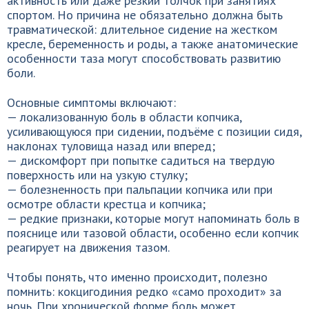
активность или даже резкий толчок при занятиях
спортом. Но причина не обязательно должна быть
травматической: длительное сидение на жестком
кресле, беременность и роды, а также анатомические
особенности таза могут способствовать развитию
боли.
Основные симптомы включают:
— локализованную боль в области копчика,
усиливающуюся при сидении, подъёме с позиции сидя,
наклонах туловища назад или вперед;
— дискомфорт при попытке садиться на твердую
поверхность или на узкую стулку;
— болезненность при пальпации копчика или при
осмотре области крестца и копчика;
— редкие признаки, которые могут напоминать боль в
пояснице или тазовой области, особенно если копчик
реагирует на движения тазом.
Чтобы понять, что именно происходит, полезно
помнить: кокцигодиния редко «само проходит» за
ночь. При хронической форме боль может