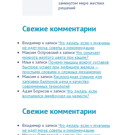
замкнутом мире жестких
решений
Свежие комментарии
Владимир
к записи
Что делать, если у мужчины
не идет моча: советы и рекомендации
Максим Островский
к записи
Что означает
мокрота желтого цвета при кашле?
Илья
к записи
Почему мышцы вокруг суставов
быстрее устают при дефиците железа —
простыми словами о сложных механизмах
Максим
к записи
Кислородная станция для
заправки баллонов цена и качество
современных технологий
Адам Борисов
к записи
Что делать, если
воспалился лимфоузел на челюсти?
Свежие комментарии
Владимир
к записи
Что делать, если у мужчины
не идет моча: советы и рекомендации