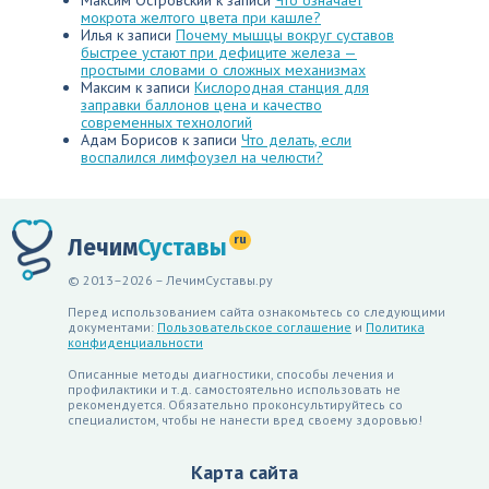
Максим Островский
к записи
Что означает
мокрота желтого цвета при кашле?
Илья
к записи
Почему мышцы вокруг суставов
быстрее устают при дефиците железа —
простыми словами о сложных механизмах
Максим
к записи
Кислородная станция для
заправки баллонов цена и качество
современных технологий
Адам Борисов
к записи
Что делать, если
воспалился лимфоузел на челюсти?
ru
Лечим
Суставы
© 2013–2026 – ЛечимСуставы.ру
Перед использованием сайта ознакомьтесь со следующими
документами:
Пользовательское соглашение
и
Политика
конфиденциальности
Описанные методы диагностики, способы лечения и
профилактики и т.д. самостоятельно использовать не
рекомендуется. Обязательно проконсультируйтесь со
специалистом, чтобы не нанести вред своему здоровью!
Карта сайта