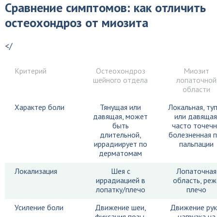
Сравнение симптомов: как отличить
остеохондроз от миозита
</
Критерий
Остеохондроз
Миозит
шейного отдела
лопаточной
области
Характер боли
Тянущая или
Локальная, ту
давящая, может
или давящая
быть
часто точеч
длительной,
болезненная 
иррадиирует по
пальпации
дерматомам
Локализация
Шея с
Лопаточная
иррадиацией в
область, реж
лопатку/плечо
плечо
Усиление боли
Движение шеи,
Движение рук
фиксация позы,
нагрузка на