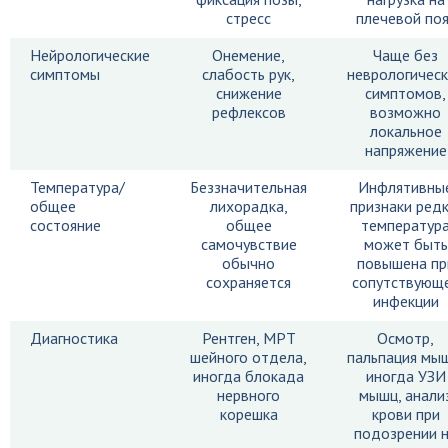
стресс
плечевой поя
Нейрологические
Онемение,
Чаще без
симптомы
слабость рук,
неврологичес
снижение
симптомов,
рефлексов
возможно
локальное
напряжение
Температура/
Беззначительная
Инфлятивны
общее
лихорадка,
признаки редк
состояние
общее
температур
самочувствие
может быть
обычно
повышена пр
сохраняется
сопутствующ
инфекции
Диагностика
Рентген, МРТ
Осмотр,
шейного отдела,
пальпация мы
иногда блокада
иногда УЗИ
нервного
мышц, анали
корешка
крови при
подозрении 