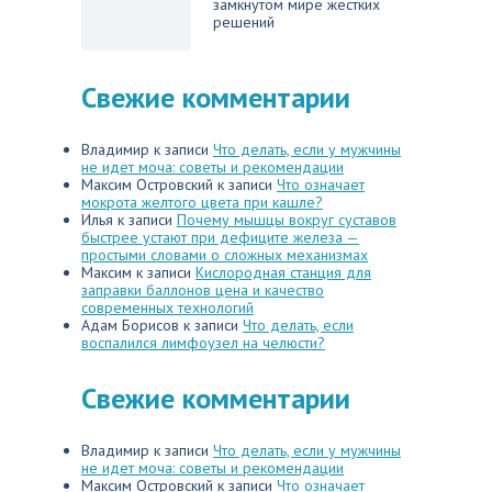
замкнутом мире жестких
решений
Свежие комментарии
Владимир
к записи
Что делать, если у мужчины
не идет моча: советы и рекомендации
Максим Островский
к записи
Что означает
мокрота желтого цвета при кашле?
Илья
к записи
Почему мышцы вокруг суставов
быстрее устают при дефиците железа —
простыми словами о сложных механизмах
Максим
к записи
Кислородная станция для
заправки баллонов цена и качество
современных технологий
Адам Борисов
к записи
Что делать, если
воспалился лимфоузел на челюсти?
Свежие комментарии
Владимир
к записи
Что делать, если у мужчины
не идет моча: советы и рекомендации
Максим Островский
к записи
Что означает