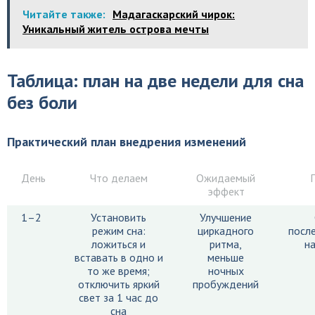
Читайте также:
Мадагаскарский чирок:
Уникальный житель острова мечты
Таблица: план на две недели для сна
без боли
Практический план внедрения изменений
День
Что делаем
Ожидаемый
эффект
1–2
Установить
Улучшение
режим сна:
циркадного
посл
ложиться и
ритма,
на
вставать в одно и
меньше
то же время;
ночных
отключить яркий
пробуждений
свет за 1 час до
сна