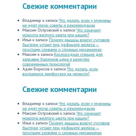
Свежие комментарии
Владимир
к записи
Что делать, если у мужчины
не идет моча: советы и рекомендации
Максим Островский
к записи
Что означает
мокрота желтого цвета при кашле?
Илья
к записи
Почему мышцы вокруг суставов
быстрее устают при дефиците железа —
простыми словами о сложных механизмах
Максим
к записи
Кислородная станция для
заправки баллонов цена и качество
современных технологий
Адам Борисов
к записи
Что делать, если
воспалился лимфоузел на челюсти?
Свежие комментарии
Владимир
к записи
Что делать, если у мужчины
не идет моча: советы и рекомендации
Максим Островский
к записи
Что означает
мокрота желтого цвета при кашле?
Илья
к записи
Почему мышцы вокруг суставов
быстрее устают при дефиците железа —
простыми словами о сложных механизмах