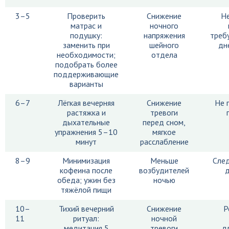
3–5
Проверить
Снижение
Не
матрас и
ночного
подушку:
напряжения
треб
заменить при
шейного
дн
необходимости;
отдела
подобрать более
поддерживающие
варианты
6–7
Лёгкая вечерняя
Снижение
Не 
растяжка и
тревоги
дыхательные
перед сном,
упражнения 5–10
мягкое
минут
расслабление
8–9
Минимизация
Меньше
След
кофеина после
возбудителей
д
обеда; ужин без
ночью
тяжёлой пищи
10–
Тихий вечерний
Снижение
Р
11
ритуал:
ночной
медитация 5
тревоги
д