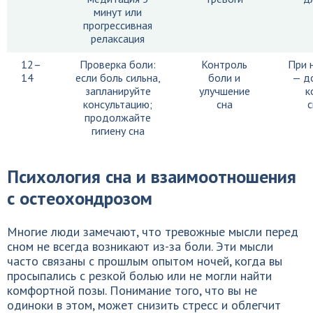
минут или
прогрессивная
релаксация
12–
Проверка боли:
Контроль
При 
14
если боль сильна,
боли и
— д
запланируйте
улучшение
к
консультацию;
сна
с
продолжайте
гигиену сна
Психология сна и взаимоотношения
с остеохондрозом
Многие люди замечают, что тревожные мысли перед
сном не всегда возникают из-за боли. Эти мысли
часто связаны с прошлым опытом ночей, когда вы
просыпались с резкой болью или не могли найти
комфортной позы. Понимание того, что вы не
одиноки в этом, может снизить стресс и облегчит