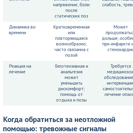
напряжение, боли
слабость, трев
после
статических поз
Динамика во
Кратковременная
Может
времени
или
продолжатьс
повторяющаяся
дольше, особе
волнообразно;
при инфаркте 
часто связанна с
стенокарди
позой
Реакция на
Гипотензивная и
Требуется
лечение
анальгезия
медицинско
может
обследование
уменьшить
интервенции
дискомфорт;
самостоятель
помощь от
лечение опас
отдыха и позы
Когда обратиться за неотложной
помощью: тревожные сигналы