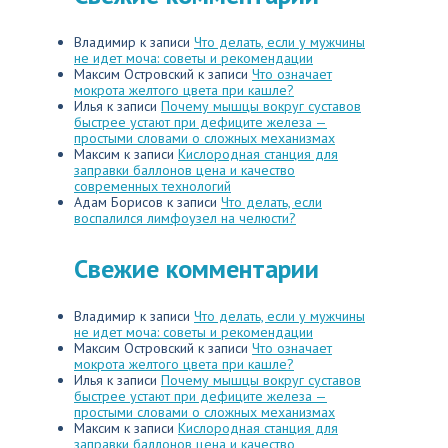
Владимир
к записи
Что делать, если у мужчины
не идет моча: советы и рекомендации
Максим Островский
к записи
Что означает
мокрота желтого цвета при кашле?
Илья
к записи
Почему мышцы вокруг суставов
быстрее устают при дефиците железа —
простыми словами о сложных механизмах
Максим
к записи
Кислородная станция для
заправки баллонов цена и качество
современных технологий
Адам Борисов
к записи
Что делать, если
воспалился лимфоузел на челюсти?
Свежие комментарии
Владимир
к записи
Что делать, если у мужчины
не идет моча: советы и рекомендации
Максим Островский
к записи
Что означает
мокрота желтого цвета при кашле?
Илья
к записи
Почему мышцы вокруг суставов
быстрее устают при дефиците железа —
простыми словами о сложных механизмах
Максим
к записи
Кислородная станция для
заправки баллонов цена и качество