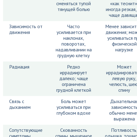
сменяться тупой
«как теснит»
тянущей болью
иногда резкая,
чаще давяща
Зависимость от
Часто
Менее зависит
движения
усиливается при
движения; мо
наклонах,
усиливаться п
поворотах,
физической
надавливании на
нагрузке
грудную клетку
Радиaция
Редко
Может
иррадиирует
иррадиироват
далеко; чаще
левую руку,
ограничена
челюсть, шею
грудной клеткой
спину
Связь с
Боль может
Дыхательна
дыханием
усиливаться при
зависимост
глубоком вдохе
обычно мене
выражена
Сопутствующие
Скованность
Потливость
симптомы
спины, мышечное
одышка, тошно