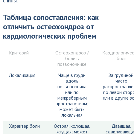
спины.
Таблица сопоставления: как
отличить остеохондроз от
кардиологических проблем
Критерий
Остеохондроз /
Кардиологичес
боли в
боль
позвоночнике
Локализация
Чаще в груди
За грудиной
вдоль
часто
позвоночника
распространяе
или по
по левой стор
межреберным
или в другие з
пространствам;
может быть
локальная
Характер боли
Острая, колющая,
Давящая,
жгущая; может
сдавливающа