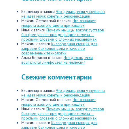
Владимир
к записи
Что делать, если у мужчины
не идет моча: советы и рекомендации
Максим Островский
к записи
Что означает
мокрота желтого цвета при кашле?
Илья
к записи
Почему мышцы вокруг суставов
быстрее устают при дефиците железа —
простыми словами о сложных механизмах
Максим
к записи
Кислородная станция для
заправки баллонов цена и качество
современных технологий
Адам Борисов
к записи
Что делать, если
воспалился лимфоузел на челюсти?
Свежие комментарии
Владимир
к записи
Что делать, если у мужчины
не идет моча: советы и рекомендации
Максим Островский
к записи
Что означает
мокрота желтого цвета при кашле?
Илья
к записи
Почему мышцы вокруг суставов
быстрее устают при дефиците железа —
простыми словами о сложных механизмах
Максим
к записи
Кислородная станция для
заправки баллонов цена и качество