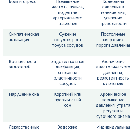
Боль и стресс
Повышение
Колебания
частоты пульса,
давления в
поднятие
течение дня,
артериального
усиление
давления
тревожности
Симпатическая
Сужение
Постоянные
активация
сосудов, рост
«верхние»
тонуса сосудов
пороги давления
Воспаление и
Эндотелиальная
Увеличение
эндотелий
дисфункция,
диастолическог
снижение
давления,
эластичности
резистентность
сосудов
к лечению
Нарушение сна
Короткий или
Хроническое
прерывистый
повышение
сон
давления, утрат
регуляции
суточного ритма
Лекарственные
Задержка
Индивидуальная