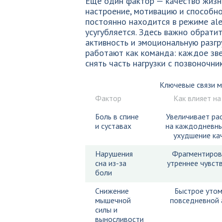
Ещё один фактор — качество жизни
настроение, мотивацию и способно
постоянно находится в режиме ale
усугубляется. Здесь важно обрати
активность и эмоциональную разгру
работают как команда: каждое зв
снять часть нагрузки с позвоночник
Ключевые связи 
Фактор
Как влияет на
Боль в спине
Увеличивает ра
и суставах
на каждодневны
ухудшение ка
Нарушения
Фрагментиров
сна из-за
утреннее чувст
боли
Снижение
Быстрое утом
мышечной
повседневной 
силы и
выносливости