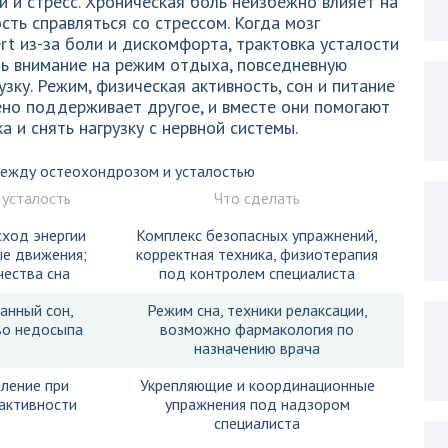
 и стресс. Хроническая боль неизбежно влияет на
сть справляться со стрессом. Когда мозг
rt из-за боли и дискомфорта, трактовка усталости
ть внимание на режим отдыха, повседневную
зку. Режим, физическая активность, сон и питание
ено поддерживает другое, и вместе они помогают
а и снять нагрузку с нервной системы.
между остеохондрозом и усталостью
 усталость
Что сделать
сход энергии
Комплекс безопасных упражнений,
е движения;
корректная техника, физиотерапия
чества сна
под контролем специалиста
анный сон,
Режим сна, техники релаксации,
во недосыпа
возможно фармакология по
назначению врача
ление при
Укрепляющие и координационные
активности
упражнения под надзором
специалиста