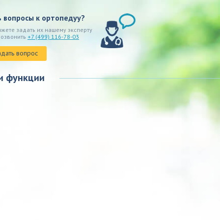
ь вопросы к ортопедуу?
ожете задать их нашему эксперту
позвонить
+7 (499) 116-78-03
адать вопрос
и функции