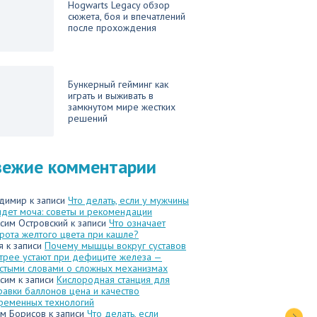
Hogwarts Legacy обзор
сюжета, боя и впечатлений
после прохождения
Бункерный гейминг как
играть и выживать в
замкнутом мире жестких
решений
вежие комментарии
димир
к записи
Что делать, если у мужчины
идет моча: советы и рекомендации
сим Островский
к записи
Что означает
рота желтого цвета при кашле?
я
к записи
Почему мышцы вокруг суставов
трее устают при дефиците железа —
стыми словами о сложных механизмах
сим
к записи
Кислородная станция для
равки баллонов цена и качество
ременных технологий
м Борисов
к записи
Что делать, если