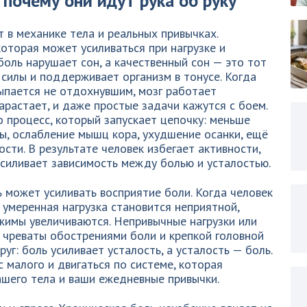
 почему они идут рука об руку
в механике тела и реальных привычках.
оторая может усиливаться при нагрузке и
боль нарушает сон, а качественный сон — это тот
 силы и поддерживает организм в тонусе. Когда
ыпается не отдохнувшим, мозг работает
растает, и даже простые задачи кажутся с боем.
о процесс, который запускает цепочку: меньше
ы, ослабление мышц кора, ухудшение осанки, ещё
сти. В результате человек избегает активности,
усиливает зависимость между болью и усталостью.
ь может усиливать восприятие боли. Когда человек
 умеренная нагрузка становится неприятной,
имы увеличиваются. Непривычные нагрузки или
 чреваты обострениями боли и крепкой головной
уг: боль усиливает усталость, а усталость — боль.
с малого и двигаться по системе, которая
ашего тела и ваши ежедневные привычки.