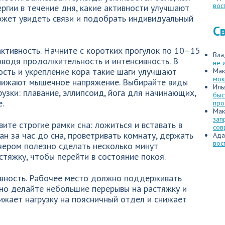
вос
ергии в течение дня, какие активности улучшают
ожет увидеть связи и подобрать индивидуальный
С
активность. Начните с коротких прогулок по 10–15
Вла
оводя продолжительность и интенсивность. В
не 
ость и укрепление кора такие шаги улучшают
Мак
мок
снижают мышечное напряжение. Выбирайте виды
Иль
рузки: плавание, эллипсоид, йога для начинающих,
быс
.
про
Мак
зап
вите строгие рамки сна: ложиться и вставать в
сов
ан за час до сна, проветривать комнату, держать
Ада
вос
чером полезно сделать несколько минут
стяжку, чтобы перейти в состояние покоя.
ивность. Рабочее место должно поддерживать
ярно делайте небольшие перерывы на растяжку и
нижает нагрузку на поясничный отдел и снижает