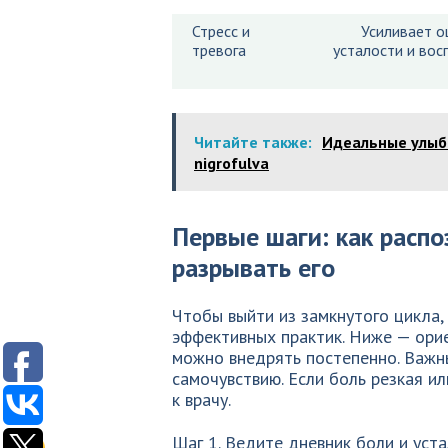
Стресс и
Усиливает 
тревога
усталости и вос
Читайте также:
Идеальные улыбк
nigrofulva
Первые шаги: как распо
разрывать его
Чтобы выйти из замкнутого цикла, 
эффективных практик. Ниже — орие
можно внедрять постепенно. Важн
самочувствию. Если боль резкая и
к врачу.
Шаг 1. Ведите дневник боли и уста