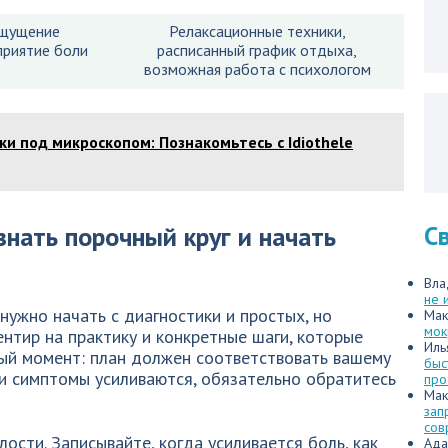
ощущение
Релаксационные техники,
приятие боли
расписанный график отдыха,
возможная работа с психологом
и под микроскопом: Познакомьтесь с Idiothele
С
знать порочный круг и начать
Вла
не 
нужно начать с диагностики и простых, но
Мак
мок
нтир на практику и конкретные шаги, которые
Иль
ый момент: план должен соответствовать вашему
быс
ли симптомы усиливаются, обязательно обратитесь
про
Мак
зап
сов
лости. Записывайте, когда усиливается боль, как
Ада