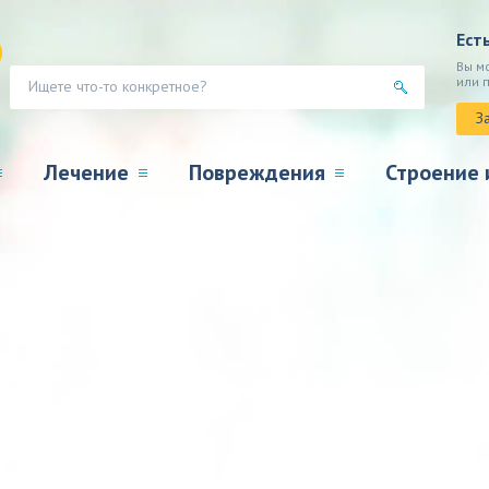
Ест
Вы м
или 
З
Лечение
Повреждения
Строение 