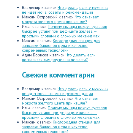
Владимир
к записи
Что делать, если у мужчины
не идет моча: советы и рекомендации
Максим Островский
к записи
Что означает
мокрота желтого цвета при кашле?
Илья
к записи
Почему мышцы вокруг суставов
быстрее устают при дефиците железа —
простыми словами о сложных механизмах
Максим
к записи
Кислородная станция для
заправки баллонов цена и качество
современных технологий
Адам Борисов
к записи
Что делать, если
воспалился лимфоузел на челюсти?
Свежие комментарии
Владимир
к записи
Что делать, если у мужчины
не идет моча: советы и рекомендации
Максим Островский
к записи
Что означает
мокрота желтого цвета при кашле?
Илья
к записи
Почему мышцы вокруг суставов
быстрее устают при дефиците железа —
простыми словами о сложных механизмах
Максим
к записи
Кислородная станция для
заправки баллонов цена и качество
современных технологий