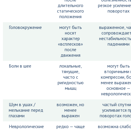
длительного
резкое усиление
статического
поворотах
положения
Головокружение
могут быть
выраженное, ч
носят
сопровождает
характер
нестабильност
«всплесков»
падениями
после
движения
Боли в шее
локальные,
могут быть
тянущие,
вторичными 
часто с
компрессии, б
ригидностью
менее выраже
мышц
основное —
неврологичес
Шум в ушах /
возможен, но
частый спутни
мелькание перед
менее
усиливается п
глазами
выражен
поворотах гол
Неврологические
редко — чаще
возможна слабо