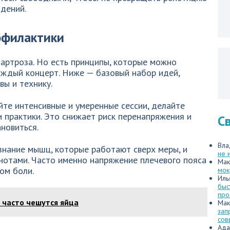
дений.
офилактики
артроза. Но есть принципы, которые можно
аждый концерт. Ниже — базовый набор идей,
вы и технику.
йте интенсивные и умеренные сессии, делайте
 практики. Это снижает риск перенапряжения и
С
новиться.
Вла
знание мышц, которые работают сверх меры, и
не 
нотами. Часто именно напряжение плечевого пояса
Мак
ом боли.
мок
Иль
быс
про
и часто чешутся яйца
Мак
зап
сов
Ада