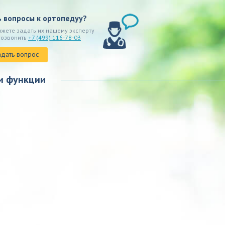
ь вопросы к ортопедуу?
ожете задать их нашему эксперту
позвонить
+7 (499) 116-78-03
адать вопрос
и функции