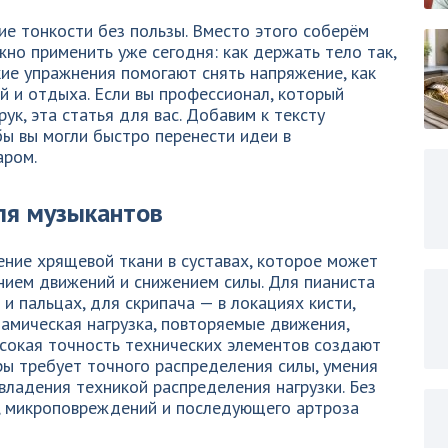
е тонкости без пользы. Вместо этого соберём
но применить уже сегодня: как держать тело так,
ие упражнения помогают снять напряжение, как
й и отдыха. Если вы профессионал, который
рук, эта статья для вас. Добавим к тексту
бы вы могли быстро перенести идеи в
аром.
ля музыкантов
ние хрящевой ткани в суставах, которое может
нием движений и снижением силы. Для пианиста
 и пальцах, для скрипача — в локациях кисти,
намическая нагрузка, повторяемые движения,
ысокая точность технических элементов создают
ры требует точного распределения силы, умения
владения техникой распределения нагрузки. Без
, микроповреждений и последующего артроза