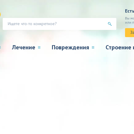
Ест
Вы м
или 
З
Лечение
Повреждения
Строение 