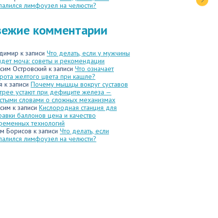
палился лимфоузел на челюсти?
вежие комментарии
димир
к записи
Что делать, если у мужчины
идет моча: советы и рекомендации
сим Островский
к записи
Что означает
рота желтого цвета при кашле?
я
к записи
Почему мышцы вокруг суставов
трее устают при дефиците железа —
стыми словами о сложных механизмах
сим
к записи
Кислородная станция для
равки баллонов цена и качество
ременных технологий
м Борисов
к записи
Что делать, если
палился лимфоузел на челюсти?