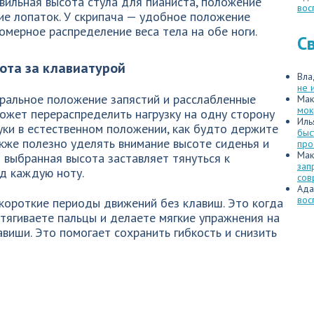
вильная высота стула для пианиста, положение
вос
ние лопаток. У скрипача — удобное положение
омерное распределение веса тела на обе ноги.
С
бота за клавиатурой
Вла
не 
ральное положение запястий и расслабленные
Мак
мок
может перераспределить нагрузку на одну сторону
Иль
уки в естественном положении, как будто держите
быс
кже полезно уделять внимание высоте сиденья и
про
Мак
 выбранная высота заставляет тянуться к
зап
д каждую ноту.
сов
Ада
вос
короткие периоды движений без клавиш. Это когда
стягиваете пальцы и делаете мягкие упражнения на
авиши. Это помогает сохранить гибкость и снизить