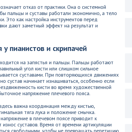
означает отказ от практики. Она о системной
бы пальцы и суставы работали экономично, а тело
и. Это как настройка инструментов перед
вки дают заметный эффект на результат и
 у пианистов и скрипачей
иходится на запястья и пальцы. Пальцы работают
равильный угол кисти или слишком сильное
ывается суставами. При повторяющихся движениях
но сустав начинает изнашиваться, особенно если
бездвиженность кисти во время художественной
збыточное напряжение плечевого пояса.
 здесь важна координация между кистью,
тимальная тяга лука и положение смычка.
 напряжение в плечевом поясе приводит к
т износ суставов. Время от времени артикуляции
аться свободными, чтобы не превращать репетицию