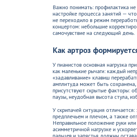
Важно понимать: профилактика не 
настройке процесса занятий — что
не переходило в режим переработк
концертом: небольшие корректиро
самочувствие на следующий день.
Как артроз формируется
У пианистов основная нагрузка пр
как маленькие рычаги: каждый неп
«задавливание» клавиш перерабат
амплитуда может быть сохранена, 
присутствуют скрытые факторы: о
паузы, неудобная высота стула, и
У скрипачей ситуация отличается:
предплечьем и плечом, а также оп
Неправильное положение руки или
асимметричной нагрузке и ускоряе
пальцев и запястья должны остав