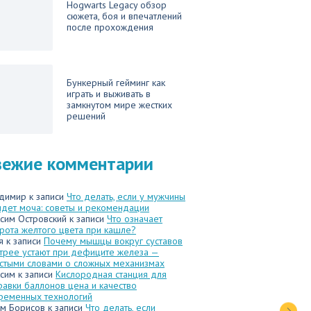
Hogwarts Legacy обзор
сюжета, боя и впечатлений
после прохождения
Бункерный гейминг как
играть и выживать в
замкнутом мире жестких
решений
вежие комментарии
димир
к записи
Что делать, если у мужчины
идет моча: советы и рекомендации
сим Островский
к записи
Что означает
рота желтого цвета при кашле?
я
к записи
Почему мышцы вокруг суставов
трее устают при дефиците железа —
стыми словами о сложных механизмах
сим
к записи
Кислородная станция для
равки баллонов цена и качество
ременных технологий
м Борисов
к записи
Что делать, если