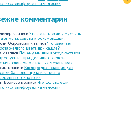
палился лимфоузел на челюсти?
вежие комментарии
димир
к записи
Что делать, если у мужчины
идет моча: советы и рекомендации
сим Островский
к записи
Что означает
рота желтого цвета при кашле?
я
к записи
Почему мышцы вокруг суставов
трее устают при дефиците железа —
стыми словами о сложных механизмах
сим
к записи
Кислородная станция для
равки баллонов цена и качество
ременных технологий
м Борисов
к записи
Что делать, если
палился лимфоузел на челюсти?