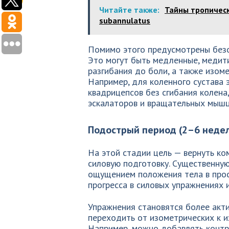
Читайте также:
Тайны тропическ
subannulatus
Помимо этого предусмотрены безо
Это могут быть медленные, медит
разгибания до боли, а также изом
Например, для коленного сустава
квадрицепсов без сгибания колена
эскалаторов и вращательных мышц
Подострый период (2–6 неде
На этой стадии цель — вернуть к
силовую подготовку. Существенную
ощущением положения тела в прос
прогресса в силовых упражнениях
Упражнения становятся более акти
переходить от изометрических к и
Например, можно добавлять контр