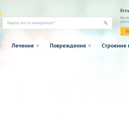
Ест
Вы м
или 
З
Лечение
Повреждения
Строение 