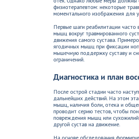
отек. Однако любые меры должны 
физиотерапевтом: некоторые трав
моментального изображения для у
Первые шаги реабилитации часто 
мышц вокруг травмированного суст
движения самого сустава. Пример
ягодичных мышц при фиксации ноги
мышечную поддержку суставу и сн
ограничений.
Диагностика и план вос
После острой стадии часто насту
дальнейших действий. На этом эта
мышц, наличия боли, отека и обще
проводит серию тестов, чтобы поня
повреждения мышц или сухожилий, 
другой сустав на движение.
На основе обследования формируе