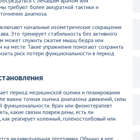
обсуждаться с лечащим врачом или
мы требуют более аккуратной тактики и
точнения диагноза.
включают начальные изометрические сокращения
ава. Это тренирует стабильность без активного
ом может служить сжатие мышц бедра или
 на месте. Такие упражнения помогают сохранить
изить риск потери функциональности в период
становления
пает период медицинской оценки и планирования
пе важна точная оценка диапазона движений, силы
й функциональности. Врач или физиотерапевт
ть, какие связки повреждены, есть ли
как реагирует коленный, голеностолбовый или
тся индивидуальная программа. Обычно в нее