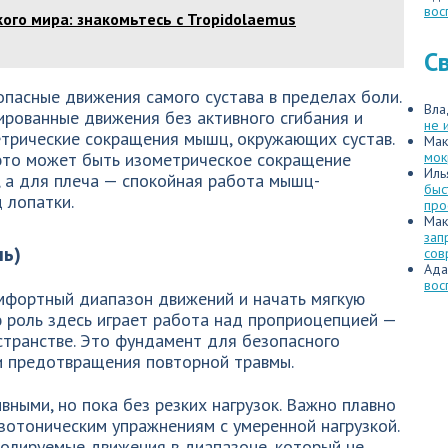
вос
ого мира: знакомьтесь с Tropidolaemus
С
пасные движения самого сустава в пределах боли.
Вла
ированные движения без активного сгибания и
не 
етрические сокращения мышц, окружающих сустав.
Мак
 это может быть изометрическое сокращение
мок
Иль
, а для плеча — спокойная работа мышц-
быс
 лопатки.
про
Мак
зап
ль)
сов
Ада
вос
омфортный диапазон движений и начать мягкую
 роль здесь играет работа над проприоцепцией —
транстве. Это фундамент для безопасного
 и предотвращения повторной травмы.
вными, но пока без резких нагрузок. Важно плавно
зотоническим упражнениям с умеренной нагрузкой.
олируемые движения в диапазоне, который не