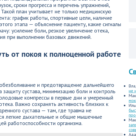
узок, сроки прогресса и перечень упражнений,
 Такой план учитывает не только медицинскую
ента: график работы, спортивные цели, наличие
этого этапа — объяснение пациенту, какие сигналы
чу: усиление боли, резкое увеличение отека,
ия при выполнении базовых движений.
ть от покоя к полноценной работе
С
 обезболивание и предотвращение дальнейшего
Вла
а защиту сустава, минимизацию боли и контроль
не 
Мак
холодовые компрессы в первые дни и умеренный
мок
тека. Важно сохранять активность близких к
Иль
едренного сустава — там, где травма не
быс
про
ся легкие дыхательные и общие мышечные
Мак
ей работоспособности организма.
зап
сов
Ада