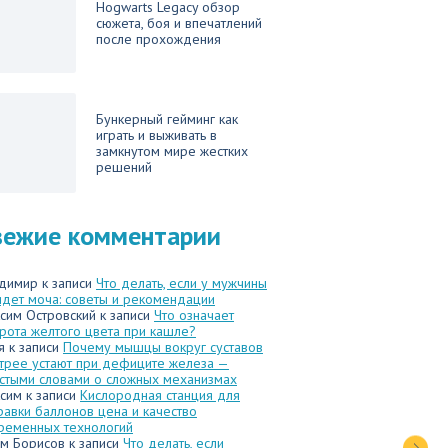
Hogwarts Legacy обзор
сюжета, боя и впечатлений
после прохождения
Бункерный гейминг как
играть и выживать в
замкнутом мире жестких
решений
вежие комментарии
димир
к записи
Что делать, если у мужчины
идет моча: советы и рекомендации
сим Островский
к записи
Что означает
рота желтого цвета при кашле?
я
к записи
Почему мышцы вокруг суставов
трее устают при дефиците железа —
стыми словами о сложных механизмах
сим
к записи
Кислородная станция для
равки баллонов цена и качество
ременных технологий
м Борисов
к записи
Что делать, если