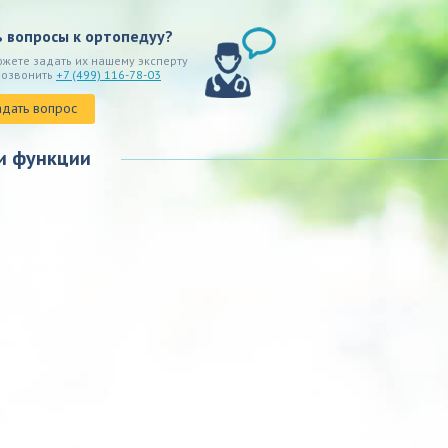
ь вопросы к ортопедуу?
ожете задать их нашему эксперту
позвонить
+7 (499) 116-78-03
адать вопрос
и функции