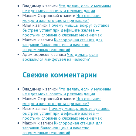
Владимир
к записи
Что делать, если у мужчины
не идет моча: советы и рекомендации
Максим Островский
к записи
Что означает
мокрота желтого цвета при кашле?
Илья
к записи
Почему мышцы вокруг суставов
быстрее устают при дефиците железа —
простыми словами о сложных механизмах
Максим
к записи
Кислородная станция для
заправки баллонов цена и качество
современных технологий
Адам Борисов
к записи
Что делать, если
воспалился лимфоузел на челюсти?
Свежие комментарии
Владимир
к записи
Что делать, если у мужчины
не идет моча: советы и рекомендации
Максим Островский
к записи
Что означает
мокрота желтого цвета при кашле?
Илья
к записи
Почему мышцы вокруг суставов
быстрее устают при дефиците железа —
простыми словами о сложных механизмах
Максим
к записи
Кислородная станция для
заправки баллонов цена и качество
современных технологий