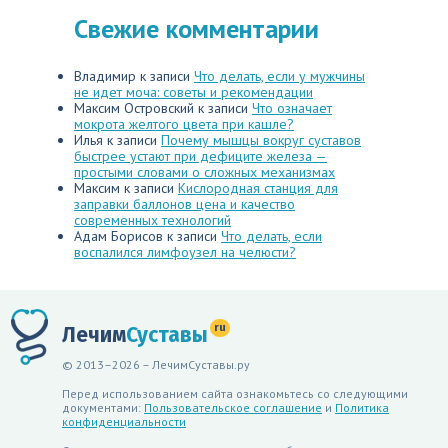
Свежие комментарии
Владимир
к записи
Что делать, если у мужчины
не идет моча: советы и рекомендации
Максим Островский
к записи
Что означает
мокрота желтого цвета при кашле?
Илья
к записи
Почему мышцы вокруг суставов
быстрее устают при дефиците железа —
простыми словами о сложных механизмах
Максим
к записи
Кислородная станция для
заправки баллонов цена и качество
современных технологий
Адам Борисов
к записи
Что делать, если
воспалился лимфоузел на челюсти?
ru
Лечим
Суставы
© 2013–2026 – ЛечимСуставы.ру
Перед использованием сайта ознакомьтесь со следующими
документами:
Пользовательское соглашение
и
Политика
конфиденциальности