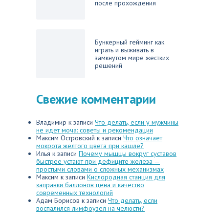
после прохождения
Бункерный гейминг как
играть и выживать в
замкнутом мире жестких
решений
Свежие комментарии
Владимир
к записи
Что делать, если у мужчины
не идет моча: советы и рекомендации
Максим Островский
к записи
Что означает
мокрота желтого цвета при кашле?
Илья
к записи
Почему мышцы вокруг суставов
быстрее устают при дефиците железа —
простыми словами о сложных механизмах
Максим
к записи
Кислородная станция для
заправки баллонов цена и качество
современных технологий
Адам Борисов
к записи
Что делать, если
воспалился лимфоузел на челюсти?