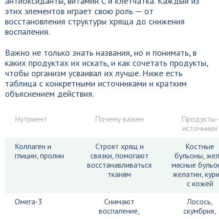
антиоксиданты, витамин C и клетчатка. Каждый из
этих элементов играет свою роль — от
восстановления структуры хряща до снижения
воспаления.
Важно не только знать названия, но и понимать, в
каких продуктах их искать, и как сочетать продукты,
чтобы организм усваивал их лучше. Ниже есть
таблица с конкретными источниками и кратким
объяснением действия.
Нутриент
Почему важен
Продукты-
источники
Коллаген и
Строят хрящ и
Костные
глицин, пролин
связки, помогают
бульоны, жел
восстанавливаться
мясные бульо
тканям
желатин, кур
с кожей
Омега-3
Снимают
Лосось,
воспаление,
скумбрия,