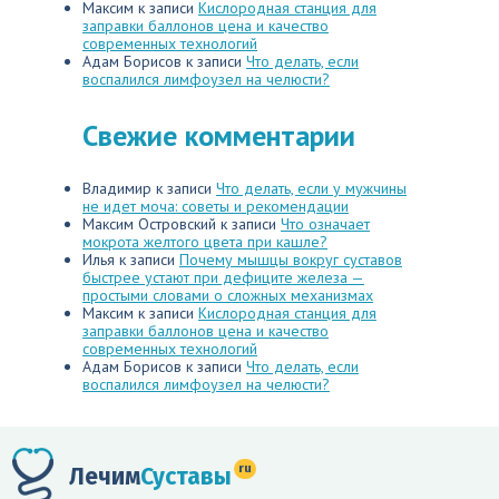
Максим
к записи
Кислородная станция для
заправки баллонов цена и качество
современных технологий
Адам Борисов
к записи
Что делать, если
воспалился лимфоузел на челюсти?
Свежие комментарии
Владимир
к записи
Что делать, если у мужчины
не идет моча: советы и рекомендации
Максим Островский
к записи
Что означает
мокрота желтого цвета при кашле?
Илья
к записи
Почему мышцы вокруг суставов
быстрее устают при дефиците железа —
простыми словами о сложных механизмах
Максим
к записи
Кислородная станция для
заправки баллонов цена и качество
современных технологий
Адам Борисов
к записи
Что делать, если
воспалился лимфоузел на челюсти?
ru
Лечим
Суставы