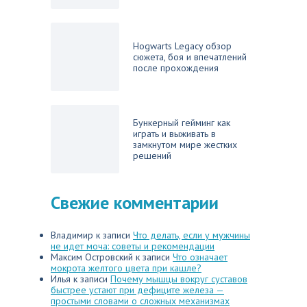
Hogwarts Legacy обзор
сюжета, боя и впечатлений
после прохождения
Бункерный гейминг как
играть и выживать в
замкнутом мире жестких
решений
Свежие комментарии
Владимир
к записи
Что делать, если у мужчины
не идет моча: советы и рекомендации
Максим Островский
к записи
Что означает
мокрота желтого цвета при кашле?
Илья
к записи
Почему мышцы вокруг суставов
быстрее устают при дефиците железа —
простыми словами о сложных механизмах