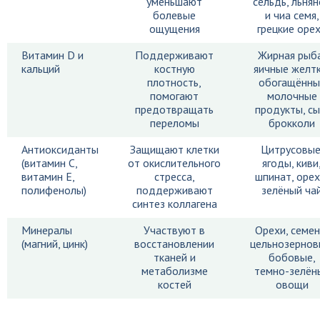
уменьшают
сельдь, льня
болевые
и чиа семя,
ощущения
грецкие оре
Витамин D и
Поддерживают
Жирная рыб
кальций
костную
яичные желтк
плотность,
обогащённы
помогают
молочные
предотвращать
продукты, сы
переломы
брокколи
Антиоксиданты
Защищают клетки
Цитрусовые
(витамин C,
от окислительного
ягоды, киви
витамин E,
стресса,
шпинат, орех
полифенолы)
поддерживают
зелёный ча
синтез коллагена
Минералы
Участвуют в
Орехи, семен
(магний, цинк)
восстановлении
цельнозернов
тканей и
бобовые,
метаболизме
темно-зелён
костей
овощи