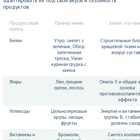
адаптировать их под свои вкусы и сезонность
продуктов.
Продуктовая
Пример меню
Зачем это ну
группа
Белки
Утро: омлет с
Строительные бло
зеленью, Обед:
хрящевой ткани 
запеченная
вокруг суста
треска, Ужин:
куриная грудка с
киноа
Жиры
Лен, грецкие
Омега-3 и общие 
орехи, лосось
основа
противовоспалите
эффекта
Углеводы
Цельнозерновые
Энергия и витамин
крупы, овощи,
группы B; стаби
фрукты
уровень саха
Витамины и
Брокколи,
Синтез коллаге