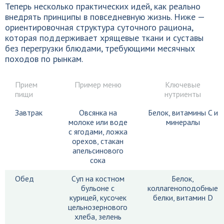
Теперь несколько практических идей, как реально
внедрять принципы в повседневную жизнь. Ниже —
ориентировочная структура суточного рациона,
которая поддерживает хрящевые ткани и суставы
без перегрузки блюдами, требующими месячных
походов по рынкам.
Прием
Пример меню
Ключевые
пищи
нутриенты
Завтрак
Овсянка на
Белок, витамины C и
молоке или воде
минералы
с ягодами, ложка
орехов, стакан
апельсинового
сока
Обед
Суп на костном
Белок,
бульоне с
коллагеноподобные
курицей, кусочек
белки, витамин D
цельнозернового
хлеба, зелень