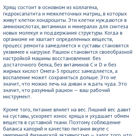
Хрящ состоит в основном из коллагена,
гидроксапатита и межклеточных матриц, в которых
живут клетки-хондроциты. Эти клетки нуждаются в
аминокислотах, витаминах и минералах для синтеза
новых молекул и поддержания структуры. Когда в
организме не хватает определенных веществ,
процесс ремонта замедляется и суставы становятся
уязвимее к нагрузке. Рацион становится своеобразной
настройкой машины восстановления: без
достаточного белка, без витаминов C и D и без
жирных кислот Омега-3 процесс замедляется, а
воспаление может сохраняться дольше. Это не
значит, что можно лечь на диван и ждать чуда. Это
значит, что разумный рацион — ваш рабочий
инструмент.
Кроме того, питание влияет на вес. Лишний вес давит
на суставы, ускоряет износ хряща и ухудшает обмен
веществ в суставной ткани. Поэтому соблюдение
баланса калорий и качество питания вкупе с
умеренной физической активностью — залог того, что