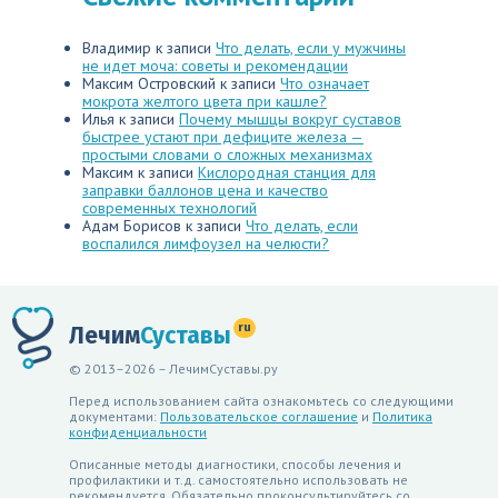
Владимир
к записи
Что делать, если у мужчины
не идет моча: советы и рекомендации
Максим Островский
к записи
Что означает
мокрота желтого цвета при кашле?
Илья
к записи
Почему мышцы вокруг суставов
быстрее устают при дефиците железа —
простыми словами о сложных механизмах
Максим
к записи
Кислородная станция для
заправки баллонов цена и качество
современных технологий
Адам Борисов
к записи
Что делать, если
воспалился лимфоузел на челюсти?
ru
Лечим
Суставы
© 2013–2026 – ЛечимСуставы.ру
Перед использованием сайта ознакомьтесь со следующими
документами:
Пользовательское соглашение
и
Политика
конфиденциальности
Описанные методы диагностики, способы лечения и
профилактики и т.д. самостоятельно использовать не
рекомендуется. Обязательно проконсультируйтесь со