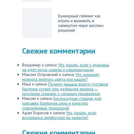
Бункерный гейминг как
играть и выживать в
замкнутом мире жестких
решений
Свежие комментарии
Владимир
к записи
Что делать, если у мужчины
не идет моча: советы и рекомендации
Максим Островский
к записи
Что означает
мокрота желтого цвета при кашле?
Илья
к записи
Почему мышцы вокруг суставов
быстрее устают при дефиците железа —
простыми словами о сложных механизмах
Максим
к записи
Кислородная станция для
заправки баллонов цена и качество
современных технологий
Адам Борисов
к записи
Что делать, если
воспалился лимфоузел на челюсти?
Свежие комментарии