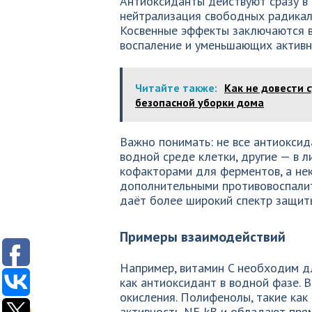
Антиоксиданты действуют сразу в
нейтрализация свободных радикал
Косвенные эффекты заключаются в
воспаление и уменьшающих актив
Читайте также:
Как не довести 
безопасной уборки дома
Важно понимать: не все антиокси
водной среде клетки, другие — в 
кофакторами для ферментов, а не
дополнительными противовоспалит
даёт более широкий спектр защит
Примеры взаимодействий
Например, витамин C необходим д
как антиоксидант в водной фазе.
окисления. Полифенолы, такие как
активность NF-kB и обладают пря