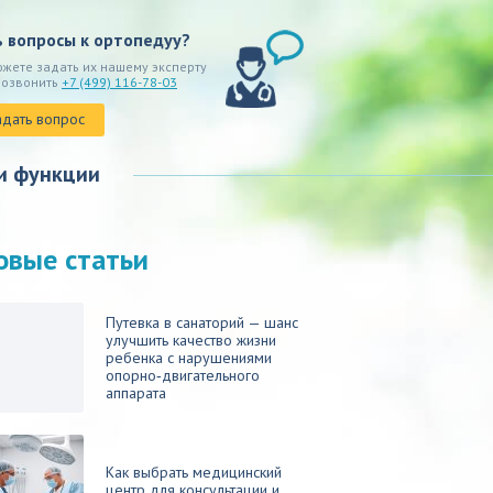
ь вопросы к ортопедуу?
ожете задать их нашему эксперту
позвонить
+7 (499) 116-78-03
адать вопрос
и функции
овые статьи
Путевка в санаторий — шанс
улучшить качество жизни
ребенка с нарушениями
опорно‑двигательного
аппарата
Как выбрать медицинский
центр для консультации и