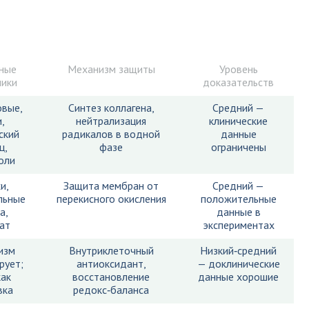
ные
Механизм защиты
Уровень
ники
доказательств
овые,
Синтез коллагена,
Средний —
,
нейтрализация
клинические
ский
радикалов в водной
данные
ц,
фазе
ограничены
оли
и,
Защита мембран от
Средний —
льные
перекисного окисления
положительные
а,
данные в
ат
экспериментах
изм
Внутриклеточный
Низкий‑средний
рует;
антиоксидант,
— доклинические
как
восстановление
данные хорошие
вка
редокс‑баланса