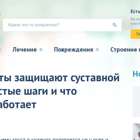
Ест
Вы м
или 
З
Лечение
Повреждения
Строение 
Н
ты защищают суставной
стые шаги и что
аботает
ему хруст в коленях появляется не у всех и