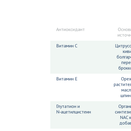
Антиоксидант
Основ
источ
Витамин C
Цитрус
киви
болгар
пере
брокк
Витамин E
Орех
растите
масл
шпин
Глутатион и
Орган
N‑ацетилцистеин
синтези
NAC 
доба