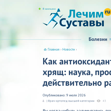
В закладки
Болезни
Главная
›
Новости
›
Как антиоксидан
хрящ: наука, про
действительно р
Опубликовано: 9 июля 2026
| Врач-ортопед высшей категории
43
Вы когда-нибудь задумывались, поч