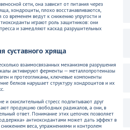
веносной сети, она зависит от питания через
яща, хондроциты, плохо восстанавливаются,
 со временем ведут к снижению упругости и
нтиоксиданты играют роль защитников: они
стресса и замедляют каскад разрушительных
я суставного хряща
несколько взаимосвязанных механизмов разрушения
икалы активируют ферменты — металлопротеиназы
ген и протеогликаны, ключевые компоненты
ение белков нарушает структуру хондроцитов и их
с.
ие и окислительный стресс подпитывают друг
ают продукцию свободных радикалов, а они, в
ельный ответ. Понимание этих цепочек позволяет
поддержка» антиоксидантами может дать эффект в
 снижением веса, упражнениями и контролем