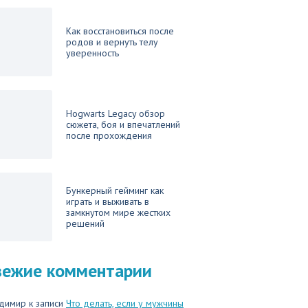
Как восстановиться после
родов и вернуть телу
уверенность
Hogwarts Legacy обзор
сюжета, боя и впечатлений
после прохождения
Бункерный гейминг как
играть и выживать в
замкнутом мире жестких
решений
вежие комментарии
димир
к записи
Что делать, если у мужчины