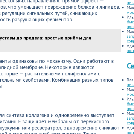
 нескольких направлениях. Прямой эффект —
не 
ов, что уменьшает повреждение белков и липидов.
Мак
 регуляции сигнальных путей, снижающих
мок
Иль
ность разрушающих ферментов.
быс
про
Мак
зап
суставы до предела: простые приёмы для
сов
Ада
вос
данты одинаковы по механизму. Одни работают в
С
липидной мембране. Некоторые являются
которые — растительными полифенолами с
ельными свойствами. Комбинация разных типов
Вла
не 
ы.
Мак
мок
Иль
быс
про
Мак
ля синтеза коллагена и одновременно выступает
зап
 Витамин E защищает мембраны от перекисного
сов
 куркумин или ресвератрол, одновременно снижают
Ада
вос
мой антиоксидантной активностью. Такая