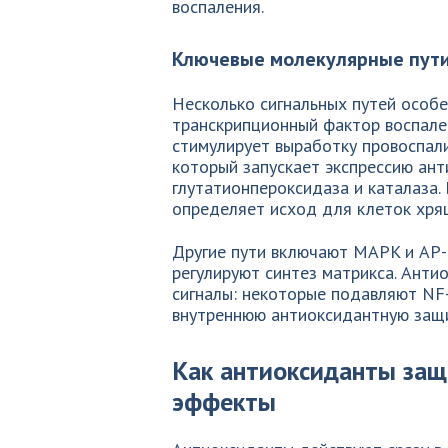
воспаления.
Ключевые молекулярные пут
Несколько сигнальных путей особ
транскрипционный фактор воспале
стимулирует выработку провоспали
который запускает экспрессию ант
глутатионпероксидаза и каталаза.
определяет исход для клеток хря
Другие пути включают MAPK и AP-1
регулируют синтез матрикса. Анти
сигналы: некоторые подавляют NF-
внутреннюю антиоксидантную защи
Как антиоксиданты защ
эффекты