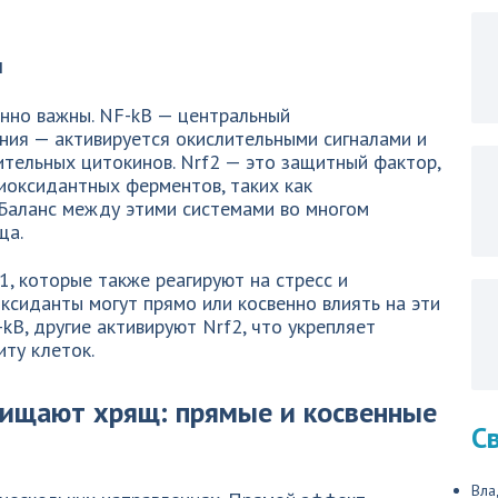
и
енно важны. NF-kB — центральный
ния — активируется окислительными сигналами и
тельных цитокинов. Nrf2 — это защитный фактор,
иоксидантных ферментов, таких как
 Баланс между этими системами во многом
ща.
, которые также реагируют на стресс и
оксиданты могут прямо или косвенно влиять на эти
kB, другие активируют Nrf2, что укрепляет
ту клеток.
ищают хрящ: прямые и косвенные
С
Вла