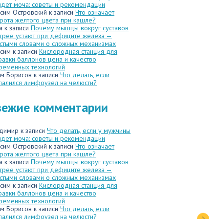
идет моча: советы и рекомендации
сим Островский
к записи
Что означает
рота желтого цвета при кашле?
я
к записи
Почему мышцы вокруг суставов
трее устают при дефиците железа —
стыми словами о сложных механизмах
сим
к записи
Кислородная станция для
равки баллонов цена и качество
ременных технологий
м Борисов
к записи
Что делать, если
палился лимфоузел на челюсти?
вежие комментарии
димир
к записи
Что делать, если у мужчины
идет моча: советы и рекомендации
сим Островский
к записи
Что означает
рота желтого цвета при кашле?
я
к записи
Почему мышцы вокруг суставов
трее устают при дефиците железа —
стыми словами о сложных механизмах
сим
к записи
Кислородная станция для
равки баллонов цена и качество
ременных технологий
м Борисов
к записи
Что делать, если
палился лимфоузел на челюсти?