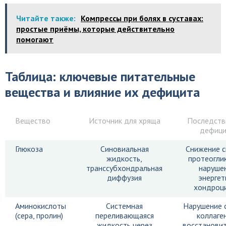
Читайте также:
Компрессы при болях в суставах:
простые приёмы, которые действительно
помогают
Таблица: ключевые питательные
вещества и влияние их дефицита
Вещество
Источник для хряща
Последств
дефици
Глюкоза
Синовиальная
Снижение с
жидкость,
протеогли
транссубхондральная
наруше
диффузия
энергет
хондроц
Аминокислоты
Системная
Нарушение 
(сера, пролин)
переливающаяся
коллаге
жидкость через
восстанови