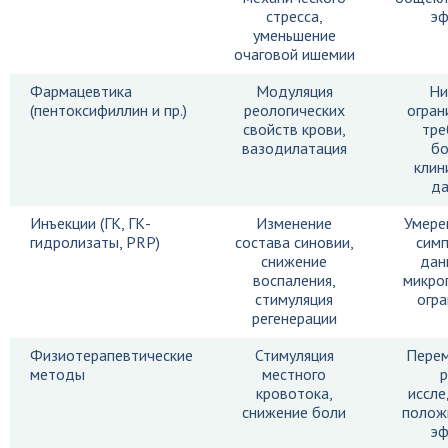
стресса,
эф
уменьшение
очаговой ишемии
Фармацевтика
Модуляция
Ни
(пентоксифиллин и пр.)
реологических
огран
свойств крови,
тре
вазодилатация
бо
клин
да
Инъекции (ГК, ГК-
Изменение
Умере
гидролизаты, PRP)
состава синовии,
сим
снижение
дан
воспаления,
микро
стимуляция
огр
регенерации
Физиотерапевтические
Стимуляция
Перем
методы
местного
кровотока,
иссл
снижение боли
полож
эф