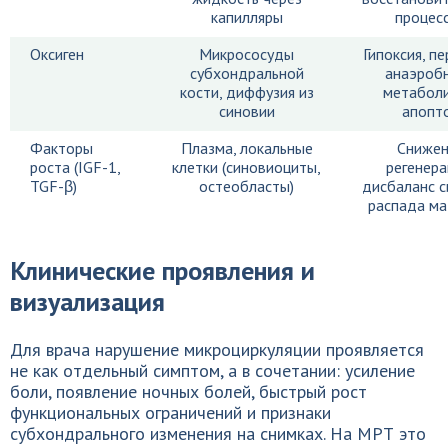
капилляры
процес
Оксиген
Микрососуды
Гипоксия, п
субхондральной
анаэроб
кости, диффузия из
метаболи
синовии
апопт
Факторы
Плазма, локальные
Снижен
роста (IGF-1,
клетки (синовиоциты,
регенера
TGF-β)
остеобласты)
дисбаланс с
распада ма
Клинические проявления и
визуализация
Для врача нарушение микроциркуляции проявляется
не как отдельный симптом, а в сочетании: усиление
боли, появление ночных болей, быстрый рост
функциональных ограничений и признаки
субхондрального изменения на снимках. На МРТ это