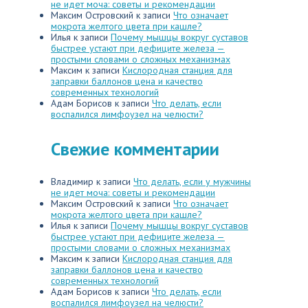
не идет моча: советы и рекомендации
Максим Островский
к записи
Что означает
мокрота желтого цвета при кашле?
Илья
к записи
Почему мышцы вокруг суставов
быстрее устают при дефиците железа —
простыми словами о сложных механизмах
Максим
к записи
Кислородная станция для
заправки баллонов цена и качество
современных технологий
Адам Борисов
к записи
Что делать, если
воспалился лимфоузел на челюсти?
Свежие комментарии
Владимир
к записи
Что делать, если у мужчины
не идет моча: советы и рекомендации
Максим Островский
к записи
Что означает
мокрота желтого цвета при кашле?
Илья
к записи
Почему мышцы вокруг суставов
быстрее устают при дефиците железа —
простыми словами о сложных механизмах
Максим
к записи
Кислородная станция для
заправки баллонов цена и качество
современных технологий
Адам Борисов
к записи
Что делать, если
воспалился лимфоузел на челюсти?