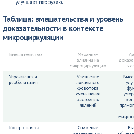
улучшает перфузию.
Таблица: вмешательства и уровень
доказательности в контексте
микроциркуляции
Вмешательство
Механизм
Ур
влияния на
доказа
микроциркуляцию
в а
Упражнения и
Улучшение
Высо
реабилитация
локального
улу
кровотока,
фун
уменьшение
умер
застойных
кон
явлений
прямог
микроц
Контроль веса
Снижение
Вы
механического
общекл