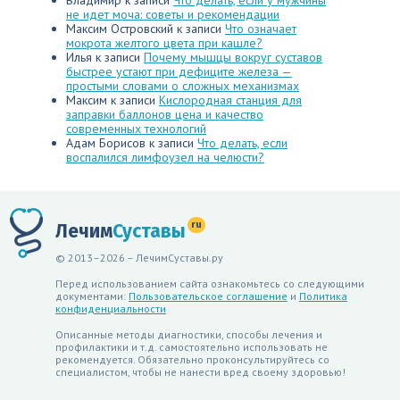
Владимир
к записи
Что делать, если у мужчины
не идет моча: советы и рекомендации
Максим Островский
к записи
Что означает
мокрота желтого цвета при кашле?
Илья
к записи
Почему мышцы вокруг суставов
быстрее устают при дефиците железа —
простыми словами о сложных механизмах
Максим
к записи
Кислородная станция для
заправки баллонов цена и качество
современных технологий
Адам Борисов
к записи
Что делать, если
воспалился лимфоузел на челюсти?
ru
Лечим
Суставы
© 2013–2026 – ЛечимСуставы.ру
Перед использованием сайта ознакомьтесь со следующими
документами:
Пользовательское соглашение
и
Политика
конфиденциальности
Описанные методы диагностики, способы лечения и
профилактики и т.д. самостоятельно использовать не
рекомендуется. Обязательно проконсультируйтесь со
специалистом, чтобы не нанести вред своему здоровью!