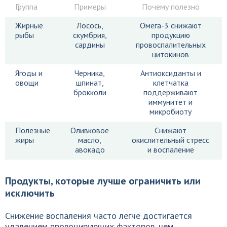
Группа
Примеры
Почему полезно
Жирные
Лосось,
Омега-3 снижают
рыбы
скумбрия,
продукцию
сардины
провоспалительных
цитокинов
Ягоды и
Черника,
Антиоксиданты и
овощи
шпинат,
клетчатка
брокколи
поддерживают
иммунитет и
микробиоту
Полезные
Оливковое
Снижают
жиры
масло,
окислительный стресс
авокадо
и воспаление
Продукты, которые лучше ограничить или
исключить
Снижение воспаления часто легче достигается
удалением провоцирующих факторов, чем