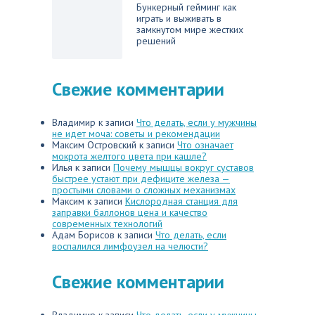
Бункерный гейминг как
играть и выживать в
замкнутом мире жестких
решений
Свежие комментарии
Владимир
к записи
Что делать, если у мужчины
не идет моча: советы и рекомендации
Максим Островский
к записи
Что означает
мокрота желтого цвета при кашле?
Илья
к записи
Почему мышцы вокруг суставов
быстрее устают при дефиците железа —
простыми словами о сложных механизмах
Максим
к записи
Кислородная станция для
заправки баллонов цена и качество
современных технологий
Адам Борисов
к записи
Что делать, если
воспалился лимфоузел на челюсти?
Свежие комментарии