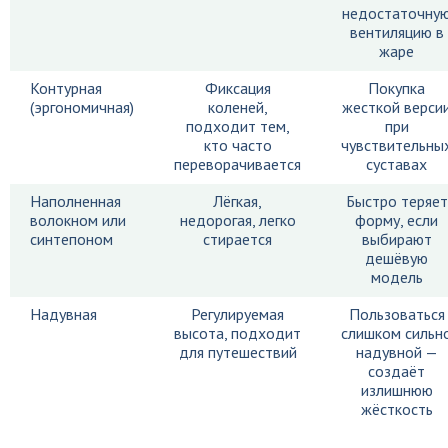
недостаточну
вентиляцию в
жаре
Контурная
Фиксация
Покупка
(эргономичная)
коленей,
жесткой верси
подходит тем,
при
кто часто
чувствительны
переворачивается
суставах
Наполненная
Лёгкая,
Быстро теряет
волокном или
недорогая, легко
форму, если
синтепоном
стирается
выбирают
дешёвую
модель
Надувная
Регулируемая
Пользоваться
высота, подходит
слишком сильн
для путешествий
надувной —
создаёт
излишнюю
жёсткость