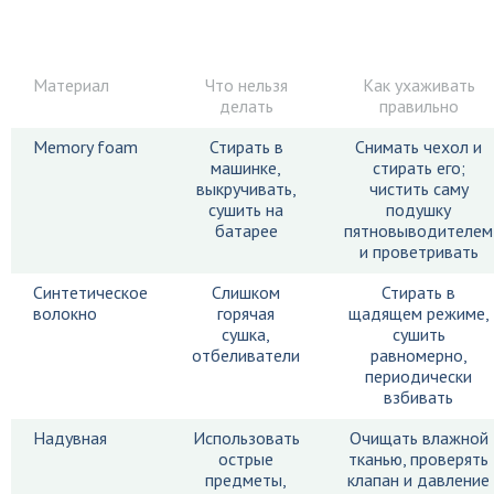
Материал
Что нельзя
Как ухаживать
делать
правильно
Memory foam
Стирать в
Снимать чехол и
машинке,
стирать его;
выкручивать,
чистить саму
сушить на
подушку
батарее
пятновыводителем
и проветривать
Синтетическое
Слишком
Стирать в
волокно
горячая
щадящем режиме,
сушка,
сушить
отбеливатели
равномерно,
периодически
взбивать
Надувная
Использовать
Очищать влажной
острые
тканью, проверять
предметы,
клапан и давление