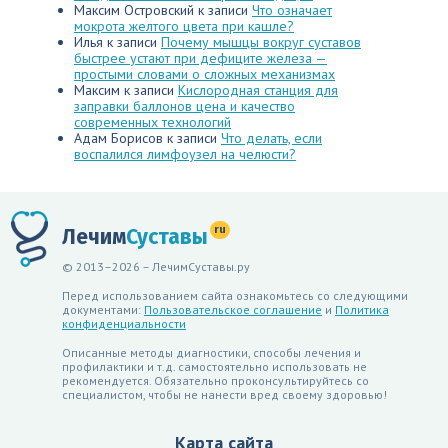
Максим Островский
к записи
Что означает
мокрота желтого цвета при кашле?
Илья
к записи
Почему мышцы вокруг суставов
быстрее устают при дефиците железа —
простыми словами о сложных механизмах
Максим
к записи
Кислородная станция для
заправки баллонов цена и качество
современных технологий
Адам Борисов
к записи
Что делать, если
воспалился лимфоузел на челюсти?
ru
Лечим
Суставы
© 2013–2026 – ЛечимСуставы.ру
Перед использованием сайта ознакомьтесь со следующими
документами:
Пользовательское соглашение
и
Политика
конфиденциальности
Описанные методы диагностики, способы лечения и
профилактики и т.д. самостоятельно использовать не
рекомендуется. Обязательно проконсультируйтесь со
специалистом, чтобы не нанести вред своему здоровью!
Карта сайта