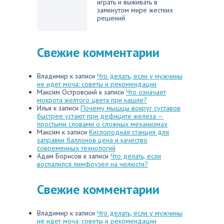
играть и выживать в
замкнутом мире жестких
решений
Свежие комментарии
Владимир
к записи
Что делать, если у мужчины
не идет моча: советы и рекомендации
Максим Островский
к записи
Что означает
мокрота желтого цвета при кашле?
Илья
к записи
Почему мышцы вокруг суставов
быстрее устают при дефиците железа —
простыми словами о сложных механизмах
Максим
к записи
Кислородная станция для
заправки баллонов цена и качество
современных технологий
Адам Борисов
к записи
Что делать, если
воспалился лимфоузел на челюсти?
Свежие комментарии
Владимир
к записи
Что делать, если у мужчины
не идет моча: советы и рекомендации