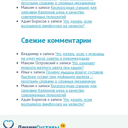
простыми словами о сложных механизмах
Максим
к записи
Кислородная станция для
заправки баллонов цена и качество
современных технологий
Адам Борисов
к записи
Что делать, если
воспалился лимфоузел на челюсти?
Свежие комментарии
Владимир
к записи
Что делать, если у мужчины
не идет моча: советы и рекомендации
Максим Островский
к записи
Что означает
мокрота желтого цвета при кашле?
Илья
к записи
Почему мышцы вокруг суставов
быстрее устают при дефиците железа —
простыми словами о сложных механизмах
Максим
к записи
Кислородная станция для
заправки баллонов цена и качество
современных технологий
Адам Борисов
к записи
Что делать, если
воспалился лимфоузел на челюсти?
ru
Лечим
Суставы