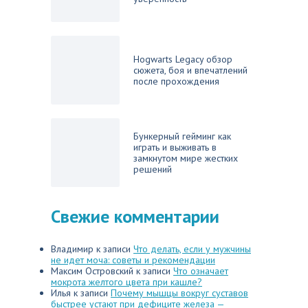
Hogwarts Legacy обзор
сюжета, боя и впечатлений
после прохождения
Бункерный гейминг как
играть и выживать в
замкнутом мире жестких
решений
Свежие комментарии
Владимир
к записи
Что делать, если у мужчины
не идет моча: советы и рекомендации
Максим Островский
к записи
Что означает
мокрота желтого цвета при кашле?
Илья
к записи
Почему мышцы вокруг суставов
быстрее устают при дефиците железа —