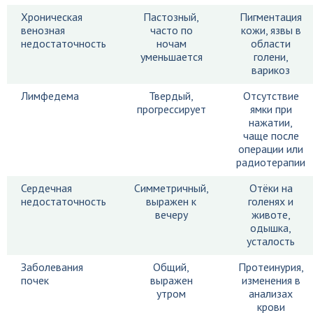
Хроническая
Пастозный,
Пигментация
венозная
часто по
кожи, язвы в
недостаточность
ночам
области
уменьшается
голени,
варикоз
Лимфедема
Твердый,
Отсутствие
прогрессирует
ямки при
нажатии,
чаще после
операции или
радиотерапии
Сердечная
Симметричный,
Отёки на
недостаточность
выражен к
голенях и
вечеру
животе,
одышка,
усталость
Заболевания
Общий,
Протеинурия,
почек
выражен
изменения в
утром
анализах
крови