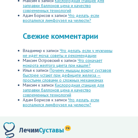
Максим
к записи
Кислородная станция для
заправки баллонов цена и качество
современных технологий
Адам Борисов
к записи
Что делать, если
воспалился лимфоузел на челюсти?
Свежие комментарии
Владимир
к записи
Что делать, если у мужчины
не идет моча: советы и рекомендации
Максим Островский
к записи
Что означает
мокрота желтого цвета при кашле?
Илья
к записи
Почему мышцы вокруг суставов
быстрее устают при дефиците железа —
простыми словами о сложных механизмах
Максим
к записи
Кислородная станция для
заправки баллонов цена и качество
современных технологий
Адам Борисов
к записи
Что делать, если
воспалился лимфоузел на челюсти?
ru
Лечим
Суставы