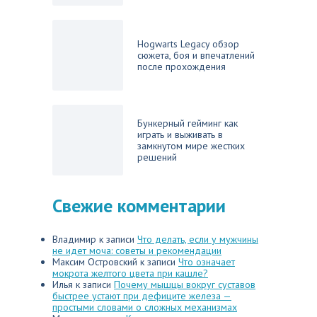
Hogwarts Legacy обзор
сюжета, боя и впечатлений
после прохождения
Бункерный гейминг как
играть и выживать в
замкнутом мире жестких
решений
Свежие комментарии
Владимир
к записи
Что делать, если у мужчины
не идет моча: советы и рекомендации
Максим Островский
к записи
Что означает
мокрота желтого цвета при кашле?
Илья
к записи
Почему мышцы вокруг суставов
быстрее устают при дефиците железа —
простыми словами о сложных механизмах