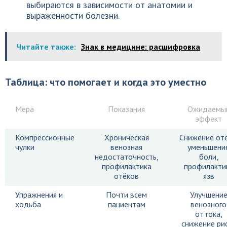
выбираются в зависимости от анатомии и
выраженности болезни.
Читайте также:
Знак в медицине: расшифровка
Таблица: что помогает и когда это уместно
Мера
Показания
Ожидаемы
эффект
Компрессионные
Хроническая
Снижение отё
чулки
венозная
уменьшени
недостаточность,
боли,
профилактика
профилакти
отёков
язв
Упражнения и
Почти всем
Улучшени
ходьба
пациентам
венозного
оттока,
снижение ри