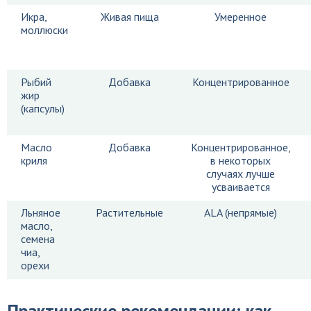
Икра,
Живая пища
Умеренное
моллюски
Рыбий
Добавка
Концентрированное
жир
(капсулы)
Масло
Добавка
Концентрированное,
криля
в некоторых
случаях лучше
усваивается
Льняное
Растительные
ALA (непрямые)
масло,
семена
чиа,
орехи
Практические рекомендации: как