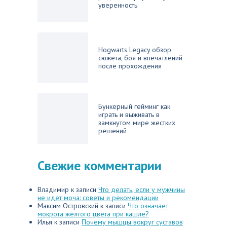
уверенность
Hogwarts Legacy обзор
сюжета, боя и впечатлений
после прохождения
Бункерный гейминг как
играть и выживать в
замкнутом мире жестких
решений
Свежие комментарии
Владимир
к записи
Что делать, если у мужчины
не идет моча: советы и рекомендации
Максим Островский
к записи
Что означает
мокрота желтого цвета при кашле?
Илья
к записи
Почему мышцы вокруг суставов