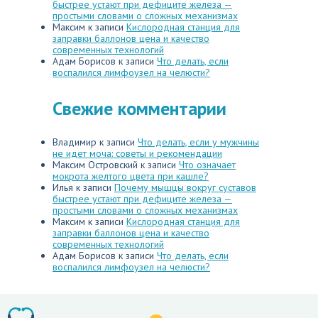
быстрее устают при дефиците железа —
простыми словами о сложных механизмах
Максим
к записи
Кислородная станция для
заправки баллонов цена и качество
современных технологий
Адам Борисов
к записи
Что делать, если
воспалился лимфоузел на челюсти?
Свежие комментарии
Владимир
к записи
Что делать, если у мужчины
не идет моча: советы и рекомендации
Максим Островский
к записи
Что означает
мокрота желтого цвета при кашле?
Илья
к записи
Почему мышцы вокруг суставов
быстрее устают при дефиците железа —
простыми словами о сложных механизмах
Максим
к записи
Кислородная станция для
заправки баллонов цена и качество
современных технологий
Адам Борисов
к записи
Что делать, если
воспалился лимфоузел на челюсти?